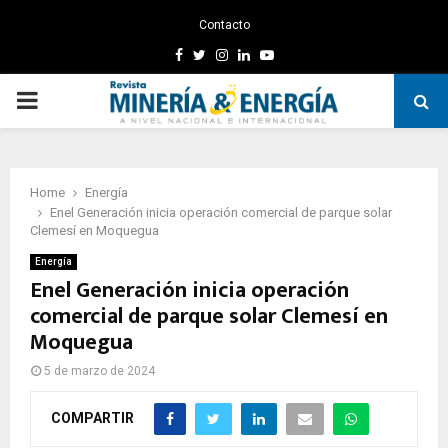
Contacto
Facebook
Twitter
Instagram
Linkedin
Youtube
PRIMARY
MENU
Home
Energía
Enel Generación inicia operación comercial de parque solar
Clemesí en Moquegua
Energía
Enel Generación inicia operación
comercial de parque solar Clemesí en
Moquegua
5 de marzo de 2024
COMPARTIR