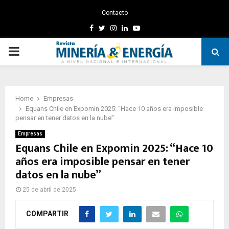
Contacto
Facebook
Twitter
Instagram
Linkedin
Youtube
PRIMARY
MENU
Home
Empresas
Equans Chile en Expomin 2025: “Hace 10 años era imposible
pensar en tener datos en la nube”
Empresas
Equans Chile en Expomin 2025: “Hace 10
años era imposible pensar en tener
datos en la nube”
25 de abril de 2025
COMPARTIR