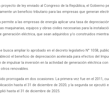
n proyecto de ley enviado al Congreso de la República, el Gobierno p
amente un beneficio tributario para las empresas que generan electr
va permite a las empresas de energía aplicar una tasa de depreciació
as maquinarias, equipos y obras civiles necesarias para la instalaci
de generación eléctrica, que sean adquiridos y/o construidos mientra
e busca ampliar lo aprobado en el decreto legislativo N° 1058, publi
bleció el beneficio de depreciación acelerada para efectos del Impu
in de impulsar la inversión en la actividad de generación eléctrica co
 otros renovables.
ido prorrogada en dos ocasiones. La primera vez fue en el 2011, c
licación hasta el 31 de diciembre de 2020; y la segunda se ejecutó e
lió hasta el 31 de diciembre de 2025.