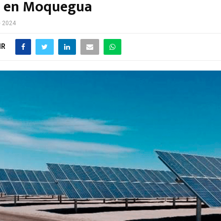
l en Moquegua
e 2024
IR