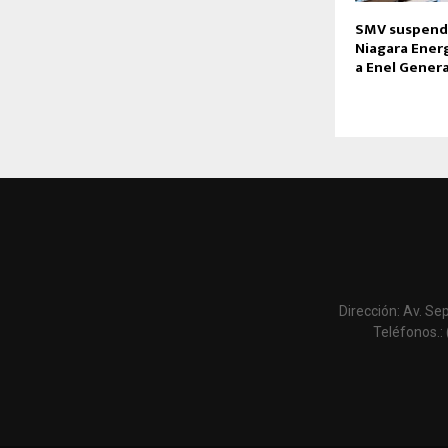
SMV suspend
Niagara Energ
a Enel Gener
Dirección: Av. Se
Teléfonos.: