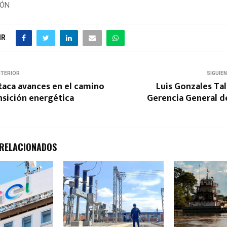
IÓN
IR
NTERIOR
SIGUIE
aca avances en el camino
Luis Gonzales Ta
ansición energética
Gerencia General d
 RELACIONADOS