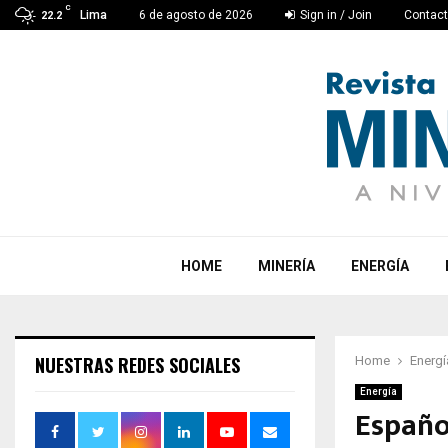
C
Lima
6 de agosto de 2026
Sign in / Join
Contac
22.2
HOME
MINERÍA
ENERGÍA
NUESTRAS REDES SOCIALES
Home
Energí
Energía
Españo