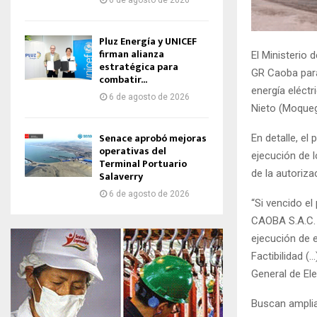
6 de agosto de 2026
Pluz Energía y UNICEF
firman alianza
El Ministerio
estratégica para
GR Caoba para 
combatir...
energía eléctr
6 de agosto de 2026
Nieto (Moqueg
Senace aprobó mejoras
En detalle, e
operativas del
ejecución de 
Terminal Portuario
de la autoriza
Salaverry
6 de agosto de 2026
“Si vencido el
CAOBA S.A.C. 
ejecución de 
Factibilidad (
General de Ele
Buscan amplia