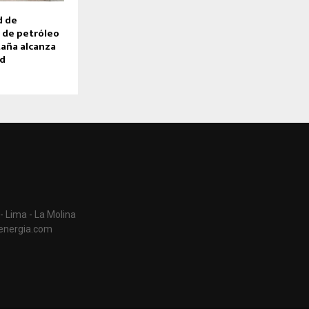
d de
 de petróleo
aña alcanza
pd
- Lima - La Molina
aenergia.com