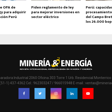
e OPA de
Piden reglamento de ley
Perú: capacida
y para adquirir
para mejorar inversiones en
procesamiento
ación Perú
sector eléctrico
del Campo Bret
los 26.000 bo
paradora Industrial 2060 Oficina 303 Torre 1 Urb. Residencial Monterrico 
 (51-1) 437-4362 Cel.: 962303247 / 966015948 E-mail.: ventas@mineri