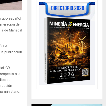
 grupo español
generación de
cia de Mariscal
). La
la publicación
ial, GR
respecto a la
dios de
irección
ho ministerio.