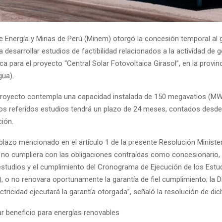
 de Energía y Minas de Perú (Minem) otorgó la concesión temporal al
desarrollar estudios de factibilidad relacionados a la actividad de 
ica para el proyecto “Central Solar Fotovoltaica Girasol”, en la provin
ua).
l proyecto contempla una capacidad instalada de 150 megavatios (MW
los referidos estudios tendrá un plazo de 24 meses, contados desde 
ción.
 plazo mencionado en el artículo 1 de la presente Resolución Minister
no cumpliera con las obligaciones contraídas como concesionario, 
estudios y el cumplimiento del Cronograma de Ejecución de los Estu
…), o no renovara oportunamente la garantía de fiel cumplimiento; la D
ctricidad ejecutará la garantía otorgada”, señaló la resolución de dic
r beneficio para energías renovables