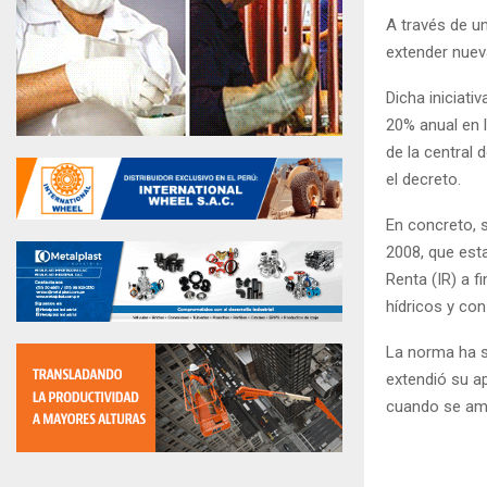
A través de u
extender nuev
Dicha iniciati
20% anual en l
de la central 
el decreto.
En concreto, s
2008, que esta
Renta (IR) a f
hídricos y con
La norma ha s
extendió su ap
cuando se amp