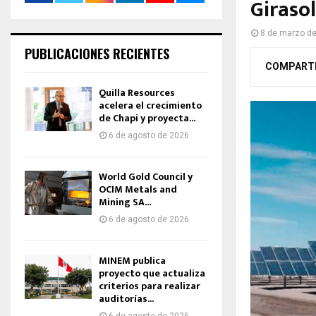
Giraso
8 de marzo d
PUBLICACIONES RECIENTES
COMPART
Quilla Resources
acelera el crecimiento
de Chapi y proyecta...
6 de agosto de 2026
World Gold Council y
OCIM Metals and
Mining SA...
6 de agosto de 2026
MINEM publica
proyecto que actualiza
criterios para realizar
auditorías...