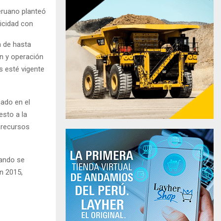
eruano planteó
icidad con
n de hasta
ón y operación
s esté vigente
cado en el
esto a la
n recursos
uando se
n 2015,