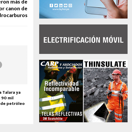
eron más de
or canon de
drocarburos
 Talara ya
 90 mil
s de petróleo