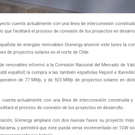
yecto cuenta actualmente con una línea de interconexión construid
lo que facilitará el proceso de conexión de los proyectos en desarro
pañola de energías renovables Grenergy anunció este lunes la c
es de proyectos solares en el norte de Chile.
e renovables informó a la Comisión Nacional del Mercado de Val
sátil español) la compra a las también españolas Repsol e Ibereóli
operativo de 77 MWp, y de 923 MWp de proyectos solares en disti
 cuenta actualmente con una línea de interconexión construida y
cilitará el proceso de conexión de los proyectos en desarrollo.
ación, Grenergy ampliará con dos nuevas fases su proyecto más 
tacama, y permitirá que éste pueda verse incrementado en 1GW so