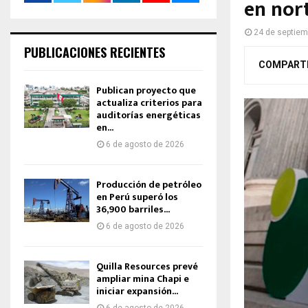
en nor
24 de septiem
PUBLICACIONES RECIENTES
COMPART
Publican proyecto que
actualiza criterios para
auditorías energéticas
en...
6 de agosto de 2026
Producción de petróleo
en Perú superó los
36,900 barriles...
6 de agosto de 2026
Quilla Resources prevé
ampliar mina Chapi e
iniciar expansión...