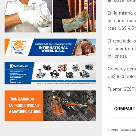
en 6GWh de al
En la misma c
de euros (uno
(casi US$ 4.5
El resultado 
millones), en
millones).
Grenergy cerr
US$ 820 millo
Fuente: GEST
COMPART
PUBLICACIÓN A