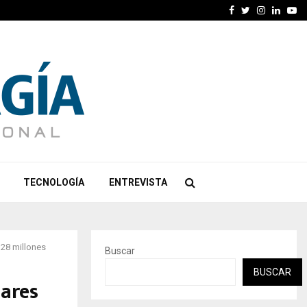
Facebook
Twitter
Instagra
Linked
Yo
TECNOLOGÍA
ENTREVISTA
128 millones
Buscar
BUSCAR
ares