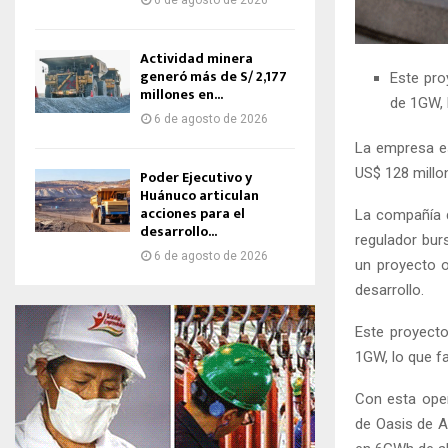
6 de agosto de 2026
Actividad minera
generó más de S/ 2,177
Este pro
millones en...
de 1GW, 
6 de agosto de 2026
La empresa es
US$ 128 millon
Poder Ejecutivo y
Huánuco articulan
acciones para el
La compañía d
desarrollo...
regulador bur
6 de agosto de 2026
un proyecto 
desarrollo.
Este proyecto
1GW, lo que fa
Con esta oper
de Oasis de A