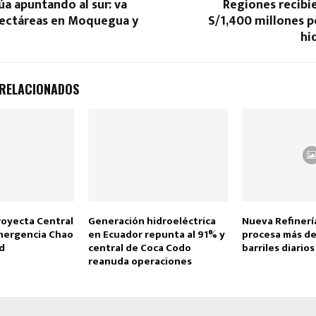
úa apuntando al sur: va
Regiones recibi
hectáreas en Moquegua y
S/1,400 millones p
hi
 RELACIONADOS
royecta Central
Generación hidroeléctrica
Nueva Refinería
mergencia Chao
en Ecuador repunta al 91% y
procesa más de
d
central de Coca Codo
barriles diario
reanuda operaciones