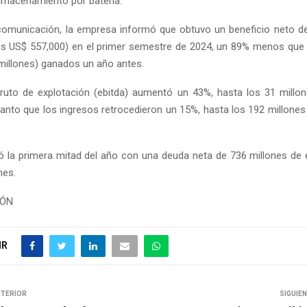
macenamiento por batería.
omunicación, la empresa informó que obtuvo un beneficio neto d
s US$ 557,000) en el primer semestre de 2024, un 89% menos que 
 millones) ganados un año antes.
bruto de explotación (ebitda) aumentó un 43%, hasta los 31 millo
 tanto que los ingresos retrocedieron un 15%, hasta los 192 millones
ó la primera mitad del año con una deuda neta de 736 millones de
nes.
IÓN
IR
NTERIOR
SIGUIE