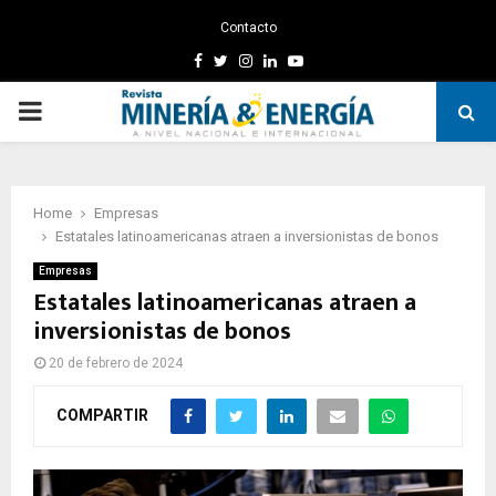
Contacto
Facebook
Twitter
Instagram
Linkedin
Youtube
PRIMARY
MENU
Home
Empresas
Estatales latinoamericanas atraen a inversionistas de bonos
Empresas
Estatales latinoamericanas atraen a
inversionistas de bonos
20 de febrero de 2024
COMPARTIR