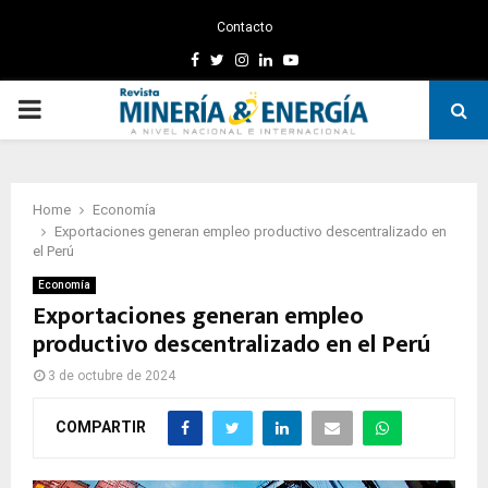
Contacto
Facebook
Twitter
Instagram
Linkedin
Youtube
PRIMARY
MENU
Home
Economía
Exportaciones generan empleo productivo descentralizado en
el Perú
Economía
Exportaciones generan empleo
productivo descentralizado en el Perú
3 de octubre de 2024
COMPARTIR