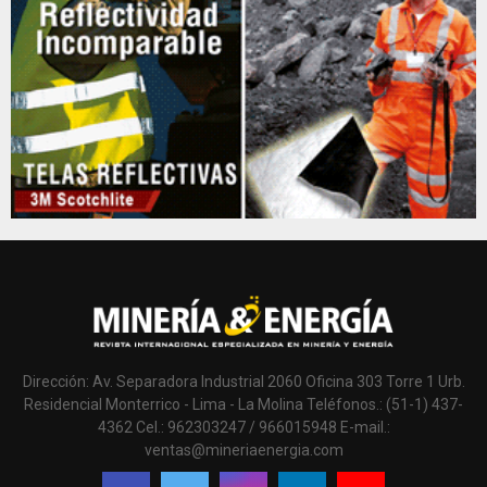
Dirección: Av. Separadora Industrial 2060 Oficina 303 Torre 1 Urb.
Residencial Monterrico - Lima - La Molina Teléfonos.: (51-1) 437-
4362 Cel.: 962303247 / 966015948 E-mail.:
ventas@mineriaenergia.com