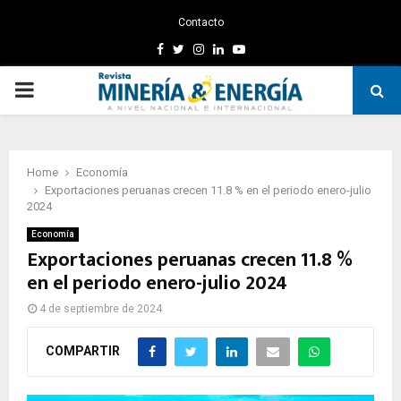
Contacto
Facebook
Twitter
Instagram
Linkedin
Youtube
PRIMARY
MENU
Home
Economía
Exportaciones peruanas crecen 11.8 % en el periodo enero-julio
2024
Economía
Exportaciones peruanas crecen 11.8 %
en el periodo enero-julio 2024
4 de septiembre de 2024
COMPARTIR