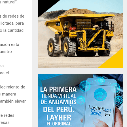
 natural”,
s de redes de
licitada, para
o la cantidad
lación está
nuestro
na,
ra el
alecimiento de
de manera
también elevar
de redes
presas