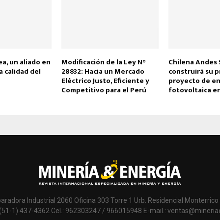
a, un aliado en
Modificación de la Ley N°
Chilena Andes 
a calidad del
28832: Hacia un Mercado
construirá su p
Eléctrico Justo, Eficiente y
proyecto de en
Competitivo para el Perú
fotovoltaica e
paradora Industrial 2060 Oficina 303 Torre 1 Urb. Residencial Monterrico 
 (51-1) 437-4362 Cel.: 962303247 / 966015948 E-mail.: ventas@mineri