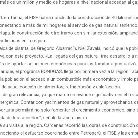
 más de un millón y medio de hogares a nivel nacional accedan al gas
4, en Tacna, el FISE habrá concluido la construcción de 40 kilómetro
conectando a más de mil hogares al servicio de gas natural, teniendo 
tapa, la construcción de otro tramo con similar extensión, ampliand
neficiarias en la región.
 alcalde distrital de Gregorio Albarracín, Niel Zavala, indicó que la pob
va con este proyecto. «La llegada del gas natural, trae desarrollo a 
ás de aportar soluciones económicas para las familias», puntualizó.
r que, el programa BONOGAS, llega por primera vez a la región Tac
 la población el acceso a un combustible más económico y limpio pa
 de agua, cocción de alimentos, refrigeración y calefacción.
 de gran relevancia, ya que marca un avance significativo en el fort
energética. Contar con yacimientos de gas natural y aprovecharlos 
ortuna permitirá no solo fomentar el crecimiento económico, sino 
vida de los tacneños”, señaló la viceministra.
 su visita a la región, Cárdenas recorrió las obras de construcción 
onociendo el esfuerzo coordinado entre Petroperú, el FISE y las em