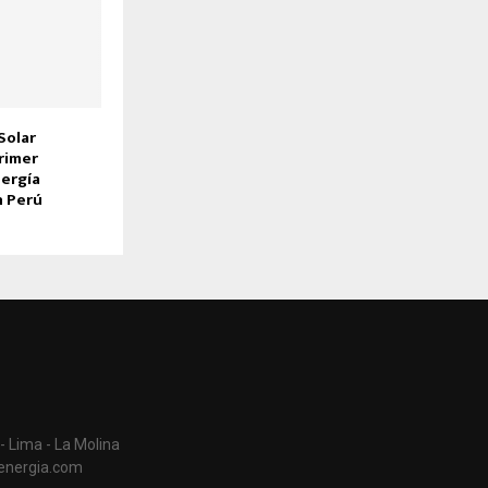
Solar
rimer
ergía
n Perú
- Lima - La Molina
aenergia.com