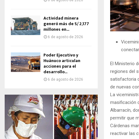
6 de agosto de 2026
Actividad minera
generó más de S/ 2,177
millones en...
6 de agosto de 2026
Vicemini
conectar
Poder Ejecutivo y
Huánuco articulan
El Ministerio 
acciones para el
desarrollo...
regiones del s
satisfactoria 
6 de agosto de 2026
de nuevas con
La viceministr
masificación d
Albarracín, d
permitir que 
Cárdenas manif
reactivar las