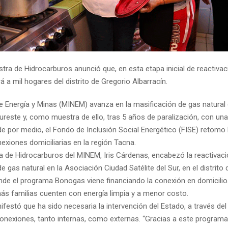
stra de Hidrocarburos anunció que, en esta etapa inicial de reactivac
á a mil hogares del distrito de Gregorio Albarracín.
de Energía y Minas (MINEM) avanza en la masificación de gas natural 
ureste y, como muestra de ello, tras 5 años de paralización, con una 
de por medio, el Fondo de Inclusión Social Energético (FISE) retomo l
exiones domiciliarias en la región Tacna.
a de Hidrocarburos del MINEM, Iris Cárdenas, encabezó la reactivaci
e gas natural en la Asociación Ciudad Satélite del Sur, en el distrito
onde el programa Bonogas viene financiando la conexión en domicilio
más familias cuenten con energía limpia y a menor costo.
estó que ha sido necesaria la intervención del Estado, a través del
 conexiones, tanto internas, como externas. “Gracias a este program