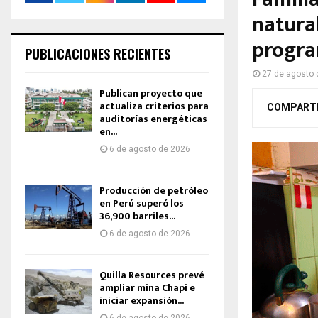
natural
progr
PUBLICACIONES RECIENTES
27 de agosto 
Publican proyecto que
actualiza criterios para
COMPART
auditorías energéticas
en...
6 de agosto de 2026
Producción de petróleo
en Perú superó los
36,900 barriles...
6 de agosto de 2026
Quilla Resources prevé
ampliar mina Chapi e
iniciar expansión...