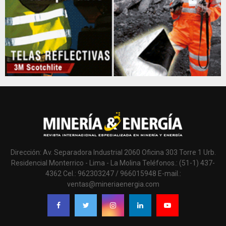
Dirección: Av. Separadora Industrial 2060 Oficina 303 Torre 1 Urb.
Residencial Monterrico - Lima - La Molina Teléfonos.: (51-1) 437-
4362 Cel.: 962303247 / 966015948 E-mail.:
ventas@mineriaenergia.com