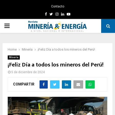
Contacto
Facebook
Twitter
Instagram
Linkedin
Youtube
PRIMARY
MENU
Home
Minería
¡Feliz Día a todos los mineros del Perú!
Minería
¡Feliz Día a todos los mineros del Perú!
5 de diciembre de 2024
COMPARTIR