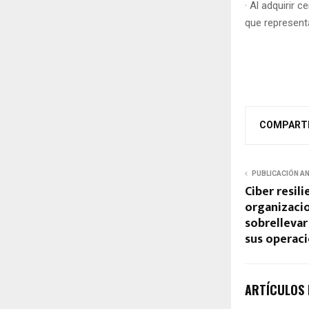
· Al adquirir 
que represent
COMPART
PUBLICACIÓN A
Ciber resil
organizaci
sobrellevar
sus operac
ARTÍCULOS