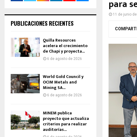
para s
11 de junio d
PUBLICACIONES RECIENTES
COMPART
Quilla Resources
acelera el crecimiento
de Chapi y proyecta...
6 de agosto de 2026
World Gold Council y
OCIM Metals and
Mining SA...
6 de agosto de 2026
MINEM publica
proyecto que actualiza
criterios para realizar
auditorías...