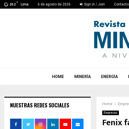
C
Lima
6 de agosto de 2026
Sign in / Join
Contacto
20.2
HOME
MINERÍA
ENERGÍA
NUESTRAS REDES SOCIALES
Home
Empre
Empresas
Fenix f