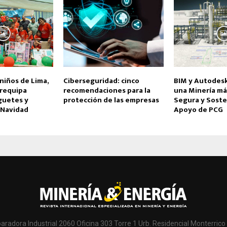
niños de Lima,
Ciberseguridad: cinco
BIM y Autodesk
requipa
recomendaciones para la
una Minería más
guetes y
protección de las empresas
Segura y Soste
 Navidad
Apoyo de PCG
paradora Industrial 2060 Oficina 303 Torre 1 Urb. Residencial Monterrico 