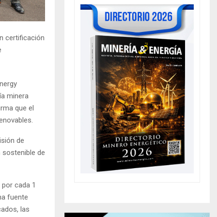
 certificación
e
Energy
ía minera
irma que el
enovables.
isión de
 sostenible de
e por cada 1
na fuente
cados, las