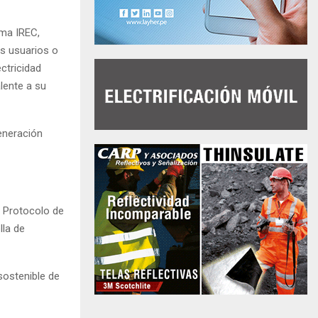
ema IREC,
s usuarios o
ctricidad
lente a su
generación
l Protocolo de
lla de
sostenible de