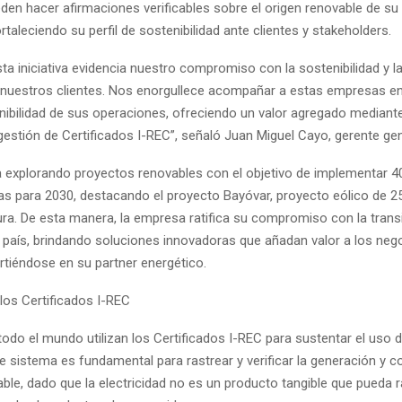
en hacer afirmaciones verificables sobre el origen renovable de su
taleciendo su perfil de sostenibilidad ante clientes y stakeholders.
sta iniciativa evidencia nuestro compromiso con la sostenibilidad y la
 nuestros clientes. Nos enorgullece acompañar a estas empresas e
enibilidad de sus operaciones, ofreciendo un valor agregado mediante
gestión de Certificados I-REC”, señaló Juan Miguel Cayo, gerente gen
a explorando proyectos renovables con el objetivo de implementar 
ias para 2030, destacando el proyecto Bayóvar, proyecto eólico de 
ura. De esta manera, la empresa ratifica su compromiso con la trans
l país, brindando soluciones innovadoras que añadan valor a los neg
irtiéndose en su partner energético.
los Certificados I-REC
odo el mundo utilizan los Certificados I-REC para sustentar el uso d
te sistema es fundamental para rastrear y verificar la generación y
ble, dado que la electricidad no es un producto tangible que pueda 