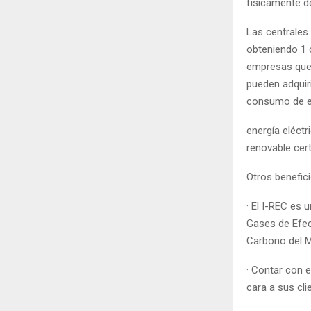
físicamente d
Las centrales 
obteniendo 1 
empresas que 
pueden adquiri
consumo de en
energía eléctr
renovable cert
Otros benefici
· El I-REC es 
Gases de Efect
Carbono del 
· Contar con 
cara a sus cli