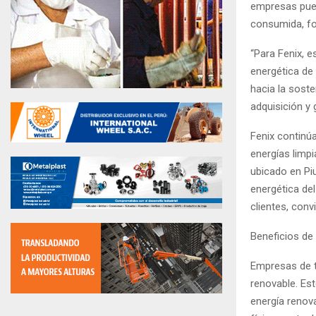
empresas pued
consumida, for
“Para Fenix, e
energética de
hacia la sost
adquisición y 
Fenix continú
energías limp
ubicado en Pi
energética de
clientes, conv
Beneficios de 
Empresas de t
renovable. Es
energía renova