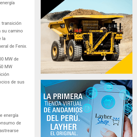
 energía
 transición
n su camino
 la
eral de Fenix.
400 MW de
250 MW
ición
ocios de sus
e energía
 consumo de
rastrearse