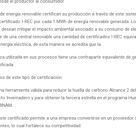
esde el productor al consumidor.
de energía renovable certifican su producción a través de este sist
certificado I-REC por cada 1 MWh de energía renovable generada. Lo
desean mitigar el impacto ambiental asociado a su consumo de ele
r de una central renovable una cantidad de certificados I-REC equiva
ergía eléctrica, de esta manera se acredita que la
ica utilizada en sus procesos tiene una contraparte equivalente de 
ificada.
os de este tipo de certificación:
una herramienta válida para reducir la huella de carbono Alcance 2 de
o Invernadero y para obtener la tercera estrella en el programa Hue
MINAM.
este certificado permite a una empresa convertirse en un proveedor 
entes, lo cual fortalece su competitividad.