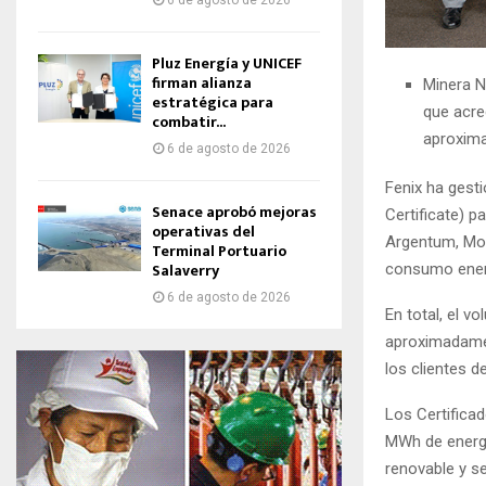
6 de agosto de 2026
Pluz Energía y UNICEF
firman alianza
Minera N
estratégica para
que acre
combatir...
aproxim
6 de agosto de 2026
Fenix ha gest
Senace aprobó mejoras
Certificate) 
operativas del
Argentum, Mod
Terminal Portuario
Salaverry
consumo energ
6 de agosto de 2026
En total, el v
aproximadamen
los clientes de
Los Certifica
MWh de energí
renovable y se