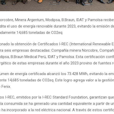
orcobre, Minera Argentum, Modipsa, B.Braun, IDAT y Pamolsa reciben
dita el uso de energía renovable durante 2023, evitando la emisión d
adamente 14,685 toneladas de CO2eq.
ionado la obtención de Certificados I-REC (International Renewable 
para seis empresas destacadas: Compañía minera Norcobre, Compañ
ipsa, B.Braun Medical Perú, IDAT y Pamolsa. Esta certificación conf
ético de estas empresas durante el año 2023 provino de fuentes r
olumen de energía certificada alcanzó los 73.428 MWh, evitando la em
te 14,685 toneladas de CO2eq. Este logro agrega valor a la gestión
 Fenix.
dos I-REC, emitidos por la I-REC Standard Foundation, garantizan qu
a consumida se ha generado una cantidad equivalente a partir de u
 ha incorporado a la red eléctrica nacional. A través de estos certifi