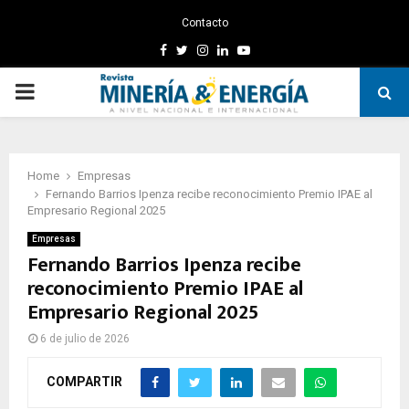
Contacto
Facebook
Twitter
Instagram
Linkedin
Youtube
PRIMARY
MENU
Home
Empresas
Fernando Barrios Ipenza recibe reconocimiento Premio IPAE al
Empresario Regional 2025
Empresas
Fernando Barrios Ipenza recibe
reconocimiento Premio IPAE al
Empresario Regional 2025
6 de julio de 2026
COMPARTIR