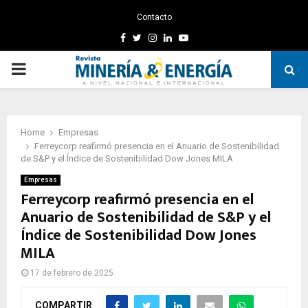
Contacto
Facebook
Twitter
Instagram
Linkedin
Youtube
PRIMARY
MENU
Home
Empresas
Ferreycorp reafirmó presencia en el Anuario de Sostenibilidad
de S&P y el Índice de Sostenibilidad Dow Jones MILA
Empresas
Ferreycorp reafirmó presencia en el
Anuario de Sostenibilidad de S&P y el
Índice de Sostenibilidad Dow Jones
MILA
17 de febrero de 2025
COMPARTIR