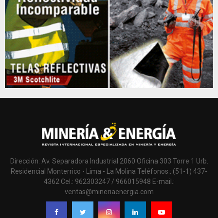
Dirección: Av. Separadora Industrial 2060 Oficina 303 Torre 1 Urb.
Residencial Monterrico - Lima - La Molina Teléfonos.: (51-1) 437-
4362 Cel.: 962303247 / 966015948 E-mail.:
ventas@mineriaenergia.com