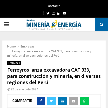
Contacto
Facebook
Twitter
Instagram
Linkedin
Youtube
PRIMARY
MENU
Home
Empresas
Ferreyros lanza excavadora CAT 333, para construcción y
minería, en diversas regiones del Perú
Empresas
Ferreyros lanza excavadora CAT 333,
para construcción y minería, en diversas
regiones del Perú
22 de enero de 2024
COMPARTIR