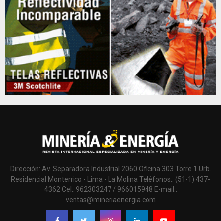
Dirección: Av. Separadora Industrial 2060 Oficina 303 Torre 1 Urb.
Residencial Monterrico - Lima - La Molina Teléfonos.: (51-1) 437-
4362 Cel.: 962303247 / 966015948 E-mail.:
ventas@mineriaenergia.com