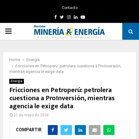
Contacto
Facebook
Twitter
Instagram
Linkedin
Youtube
PRIMARY
MENU
Home
Energía
Fricciones en Petroperú: petrolera cuestiona a ProInversión,
mientras agencia le exige data
Energía
Fricciones en Petroperú: petrolera
cuestiona a ProInversión, mientras
agencia le exige data
21 de mayo de 2026
COMPARTIR