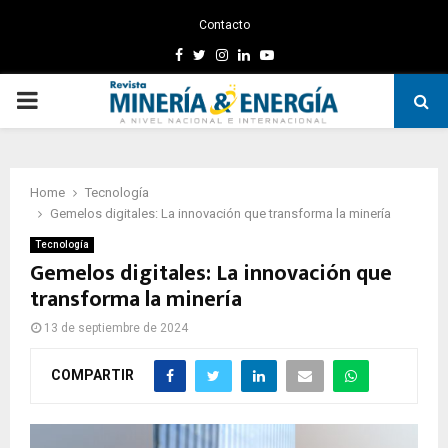
Contacto
Facebook
Twitter
Instagram
Linkedin
Youtube
PRIMARY
MENU
Home
Tecnología
Gemelos digitales: La innovación que transforma la minería
Tecnología
Gemelos digitales: La innovación que
transforma la minería
13 de septiembre de 2024
COMPARTIR