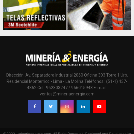
Dirección: Av. Separadora Industrial 2060 Oficina 303 Torre 1 Urb.
Residencial Monterrico - Lima - La Molina Teléfonos.: (51-1) 437-
4362 Cel.: 962303247 / 966015948 E-mail.:
ventas@mineriaenergia.com
@2022 - mineriaenergia.com. All Right Reserved. Designed and Developed by