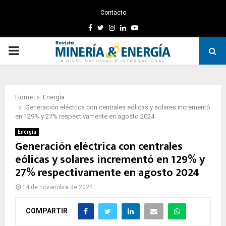
Contacto
Facebook
Twitter
Instagram
Linkedin
Youtube
PRIMARY
MENU
Home
Energía
Generación eléctrica con centrales eólicas y solares incrementó
en 129% y 27% respectivamente en agosto 2024
Energía
Generación eléctrica con centrales
eólicas y solares incrementó en 129% y
27% respectivamente en agosto 2024
14 de noviembre de 2024
COMPARTIR