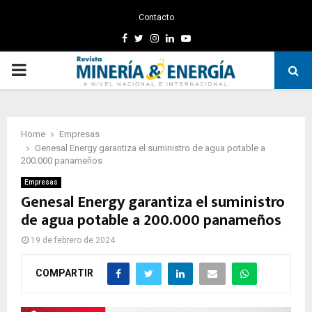
Contacto
Facebook
Twitter
Instagram
Linkedin
Youtube
PRIMARY
MENU
Home
Empresas
Genesal Energy garantiza el suministro de agua potable a
200.000 panameños
Empresas
Genesal Energy garantiza el suministro
de agua potable a 200.000 panameños
19 de febrero de 2024
COMPARTIR