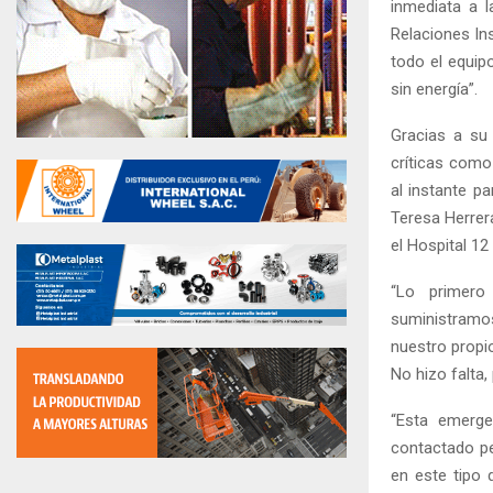
inmediata a l
Relaciones In
todo el equip
sin energía”.
Gracias a su
críticas como 
al instante p
Teresa Herrer
el Hospital 12
“Lo primero
suministram
nuestro propi
No hizo falta,
“Esta emerge
contactado pe
en este tipo 