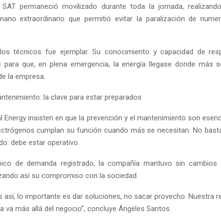
l SAT permaneció movilizado durante toda la jornada, realizand
mano extraordinario que permitió evitar la paralización de nume
 los técnicos fue ejemplar. Su conocimiento y capacidad de res
 para que, en plena emergencia, la energía llegase donde más s
e la empresa.
antenimiento: la clave para estar preparados
 Energy insisten en que la prevención y el mantenimiento son esenc
ectrógenos cumplan su función cuando más se necesitan. No bast
do: debe estar operativo.
pico de demanda registrado, la compañía mantuvo sin cambios s
rzando así su compromiso con la sociedad.
así, lo importante es dar soluciones, no sacar provecho. Nuestra r
va más allá del negocio”, concluye Ángeles Santos.