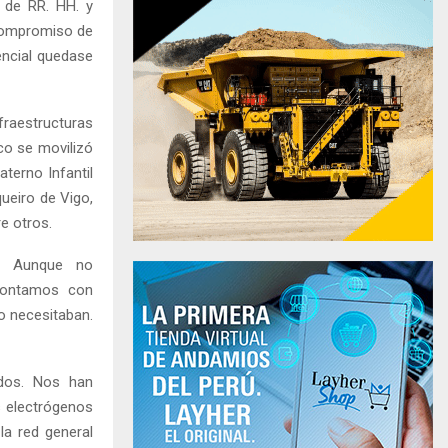
a de RR. HH. y
 compromiso de
encial quedase
raestructuras
ico se movilizó
terno Infantil
ueiro de Vigo,
re otros.
s. Aunque no
contamos con
o necesitaban.
ados. Nos han
s electrógenos
la red general