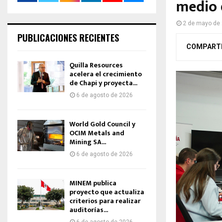
medio 
2 de mayo de
PUBLICACIONES RECIENTES
COMPART
Quilla Resources
acelera el crecimiento
de Chapi y proyecta...
6 de agosto de 2026
World Gold Council y
OCIM Metals and
Mining SA...
6 de agosto de 2026
MINEM publica
proyecto que actualiza
criterios para realizar
auditorías...