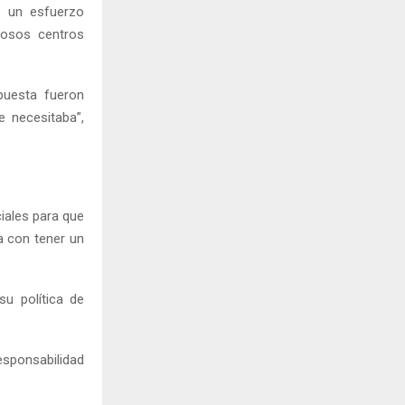
o un esfuerzo
rosos centros
puesta fueron
e necesitaba”,
iales para que
a con tener un
u política de
esponsabilidad