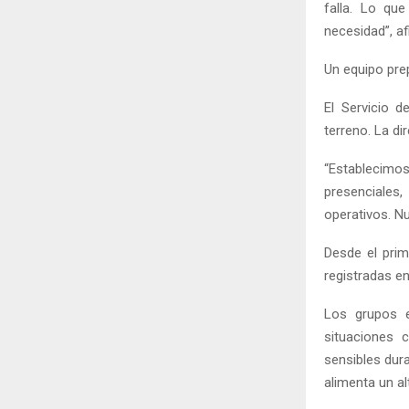
falla. Lo qu
necesidad”, a
Un equipo pre
El Servicio 
terreno. La di
“Establecimos
presenciale
operativos. N
Desde el prim
registradas en
Los grupos e
situaciones c
sensibles dur
alimenta un al