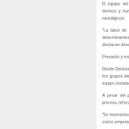
El equipo de
técnico y hu
neurálgicos.
“La labor de
determinantes
destacan desd
Previsión y m
Desde Genesal
los grupos el
equipo instala
A pesar del 
precios, refo
“En momentos 
como empresa 