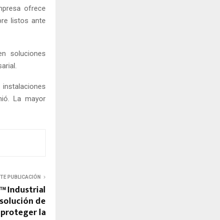
empresa ofrece
re listos ante
en soluciones
arial.
instalaciones
mió. La mayor
NTE PUBLICACIÓN
™ Industrial
solución de
 proteger la