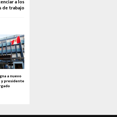
enciar a los
 de trabajo
gna a nuevo
 y presidente
argado