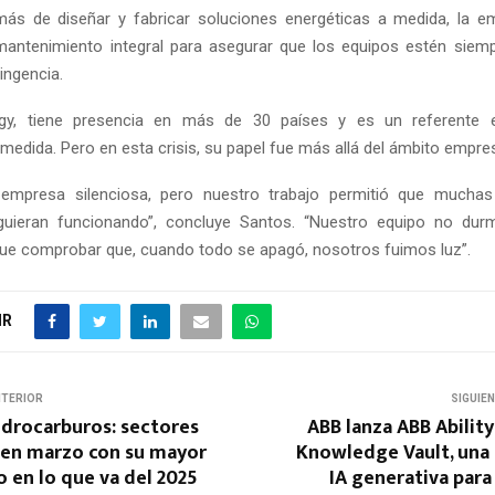
más de diseñar y fabricar soluciones energéticas a medida, la 
mantenimiento integral para asegurar que los equipos estén siemp
ingencia.
gy, tiene presencia en más de 30 países y es un referente 
medida. Pero en esta crisis, su papel fue más allá del ámbito empres
mpresa silenciosa, pero nuestro trabajo permitió que muchas 
iguieran funcionando”, concluye Santos. “Nuestro equipo no dur
fue comprobar que, cuando todo se apagó, nosotros fuimos luz”.
IR
NTERIOR
SIGUIE
idrocarburos: sectores
ABB lanza ABB Ability
 en marzo con su mayor
Knowledge Vault, una 
 en lo que va del 2025
IA generativa para