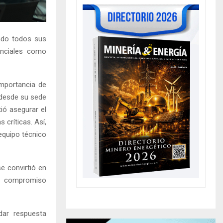
ando todos sus
enciales como
importancia de
 desde su sede
ió asegurar el
 críticas. Así,
equipo técnico
e convirtió en
un compromiso
 dar respuesta