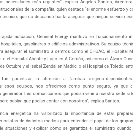
as necesidades más urgentes”, explica Ángeles Santos, director
stitucionales de la compañía, quien destaca “el enorme esfuerzo y
o técnico, que no descansó hasta asegurar que ningún servicio es
 rápida actuación, Genesal Energy mantuvo en funcionamiento inf
hospitales, gasolineras o edificios administrativos. Su equipo técn
ara asegurar el suministro a centros como el CHUAC, el Hospital Ma
a o el Hospital Abente y Lago en A Coruña, así como el Álvaro Cunq
 de Octubre y el Isabel Zendal en Madrid, o el Hospital de Toledo, ent
 fue garantizar la atención a familias oxígeno-dependiente
os esos equipos, nos ofrecimos como punto seguro, ya que 
o generador. Les comunicamos que podían venir a nuestra sede si l
 pero sabían que podían contar con nosotros”, explica Santos.
ncia energética ha visibilizado la importancia de estar prepar
riodistas de distintos medios para entender el papel de los grupo
de situaciones y explicar cómo se garantiza el suministro cuando 