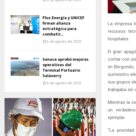
6 de agosto de 2026
Pluz Energía y UNICEF
firman alianza
La empresa li
estratégica para
recursos téc
combatir...
hospitales.
6 de agosto de 2026
El gran apagó
Senace aprobó mejoras
contar con si
operativas del
en Bergondo, 
Terminal Portuario
suministro elé
Salaverry
sus grupos el
6 de agosto de 2026
trabajaba sin
Mientras la c
un verdadero
ejemplar.
“La prioridad