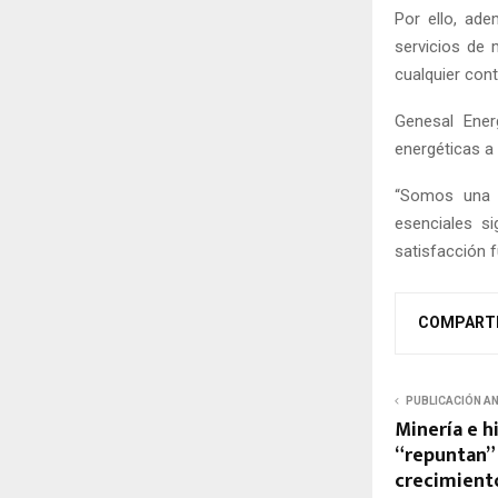
Por ello, ade
servicios de 
cualquier cont
Genesal Ener
energéticas a 
“Somos una e
esenciales s
satisfacción 
COMPART
PUBLICACIÓN A
Minería e h
“repuntan”
crecimiento