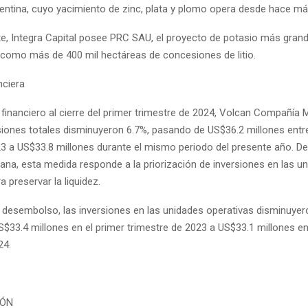
gentina, cuyo yacimiento de zinc, plata y plomo opera desde hace m
e, Integra Capital posee PRC SAU, el proyecto de potasio más gran
í como más de 400 mil hectáreas de concesiones de litio.
nciera
financiero al cierre del primer trimestre de 2024, Volcan Compañía 
siones totales disminuyeron 6.7%, pasando de US$36.2 millones entr
3 a US$33.8 millones durante el mismo periodo del presente año. D
ana, esta medida responde a la priorización de inversiones en las u
a preservar la liquidez.
 desembolso, las inversiones en las unidades operativas disminuyer
$33.4 millones en el primer trimestre de 2023 a US$33.1 millones e
24.
IÓN