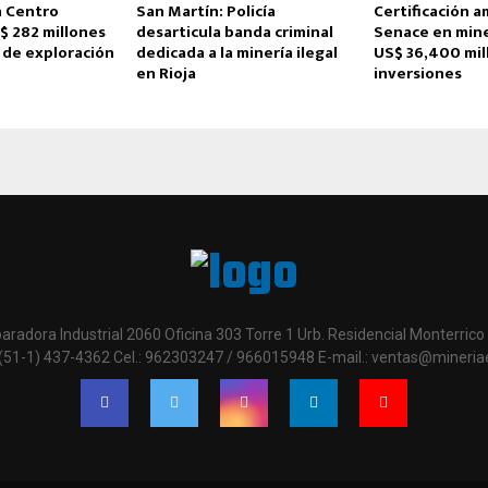
 Centro
San Martín: Policía
Certificación a
$ 282 millones
desarticula banda criminal
Senace en mine
 de exploración
dedicada a la minería ilegal
US$ 36,400 mil
en Rioja
inversiones
paradora Industrial 2060 Oficina 303 Torre 1 Urb. Residencial Monterrico 
 (51-1) 437-4362 Cel.: 962303247 / 966015948 E-mail.: ventas@mineri