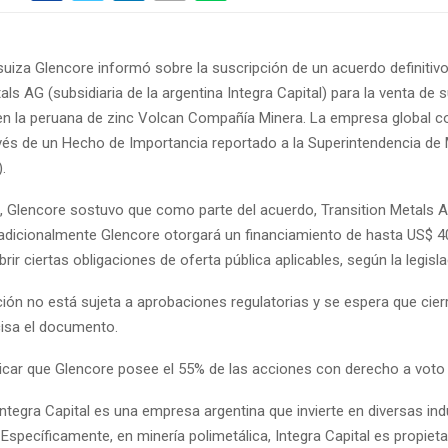
uiza Glencore informó sobre la suscripción de un acuerdo definitiv
als AG (subsidiaria de la argentina Integra Capital) para la venta de 
 en la peruana de zinc Volcan Compañía Minera. La empresa global 
vés de un Hecho de Importancia reportado a la Superintendencia de
.
 Glencore sostuvo que como parte del acuerdo, Transition Metals 
 adicionalmente Glencore otorgará un financiamiento de hasta US$ 4
rir ciertas obligaciones de oferta pública aplicables, según la legisl
ión no está sujeta a aprobaciones regulatorias y se espera que cier
isa el documento.
dicar que Glencore posee el 55% de las acciones con derecho a voto
Integra Capital es una empresa argentina que invierte en diversas ind
specíficamente, en minería polimetálica, Integra Capital es propieta