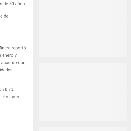
ás de 80 años.
de de
Minera reportó
e enero y
e acuerdo con
nidades
on 0.7%,
n el mismo