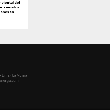
mbiental del
ría movilizó
lones en
- Lima - La Molina
aenergia.com