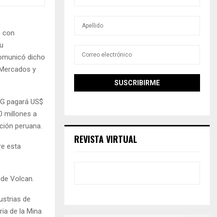
o con
su
comunicó dicho
 Mercados y
AG pagará US$
0 millones a
ación peruana.
REVISTA VIRTUAL
re esta
 de Volcan.
ustrias de
ria de la Mina