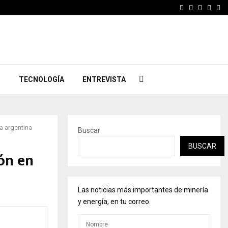
Facebook
Twitter
Instagr
Linke
Yo
S
TECNOLOGÍA
ENTREVISTA
a argentina
Buscar
BUSCAR
ón en
Las noticias más importantes de minería
y energía, en tu correo.