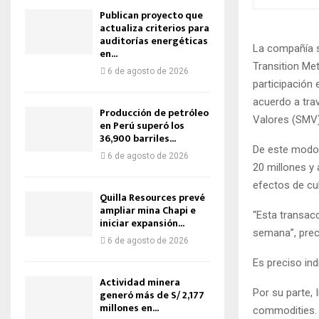
Publican proyecto que
actualiza criterios para
auditorías energéticas
La compañía s
en...
Transition Met
6 de agosto de 2026
participación
acuerdo a tra
Producción de petróleo
Valores (SMV)
en Perú superó los
36,900 barriles...
De este modo,
6 de agosto de 2026
20 millones y
efectos de cub
Quilla Resources prevé
ampliar mina Chapi e
“Esta transacc
iniciar expansión...
semana”, prec
6 de agosto de 2026
Es preciso in
Actividad minera
Por su parte, 
generó más de S/ 2,177
millones en...
commodities. E