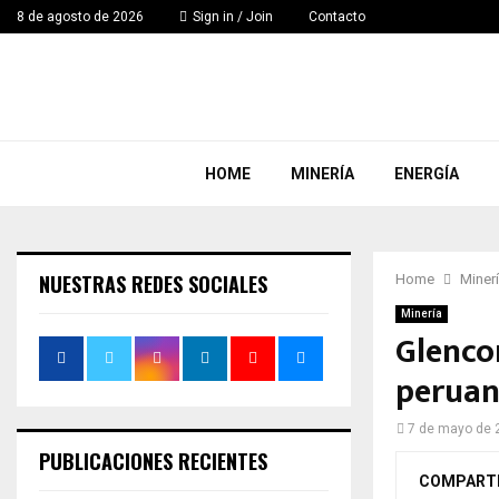
8 de agosto de 2026
Sign in / Join
Contacto
HOME
MINERÍA
ENERGÍA
NUESTRAS REDES SOCIALES
Home
Miner
Minería
Glenco
peruan
7 de mayo de 
PUBLICACIONES RECIENTES
COMPART