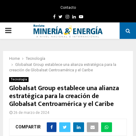
Contacto
Facebook
Twitter
Instagram
Linkedin
Youtube
PRIMARY
MENU
Home
Tecnología
Globalsat Group establece una alianza estratégica para la
creación de Globalsat Centroamérica y el Caribe
Tecnología
Globalsat Group establece una alianza
estratégica para la creación de
Globalsat Centroamérica y el Caribe
26 de marzo de 2024
COMPARTIR