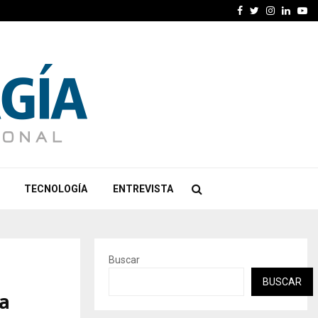
Facebook
Twitter
Instagra
Linked
Yo
TECNOLOGÍA
ENTREVISTA
Buscar
BUSCAR
a