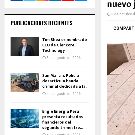
nuevo 
3 de octubre 
PUBLICACIONES RECIENTES
COMPART
Tim Shea es nombrado
CEO de Glencore
Technology
5 de agosto de 2026
San Martín: Policía
desarticula banda
criminal dedicada a la...
4 de agosto de 2026
Engie Energía Perú
presenta resultados
financieros del
segundo trimestre...