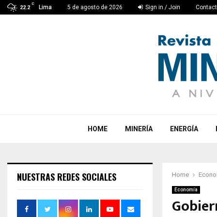
C
Lima
5 de agosto de 2026
Sign in / Join
Contac
22.2
HOME
MINERÍA
ENERGÍA
NUESTRAS REDES SOCIALES
Home
Econo
Economía
Gobier