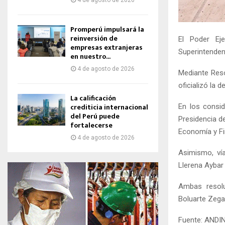
4 de agosto de 2026
Promperú impulsará la
reinversión de
El Poder Ej
empresas extranjeras
Superintenden
en nuestro...
4 de agosto de 2026
Mediante Reso
oficializó la
La calificación
crediticia internacional
En los consi
del Perú puede
Presidencia d
fortalecerse
Economía y Fi
4 de agosto de 2026
Asimismo, ví
Llerena Aybar 
Ambas resolu
Boluarte Zega
Fuente: ANDI