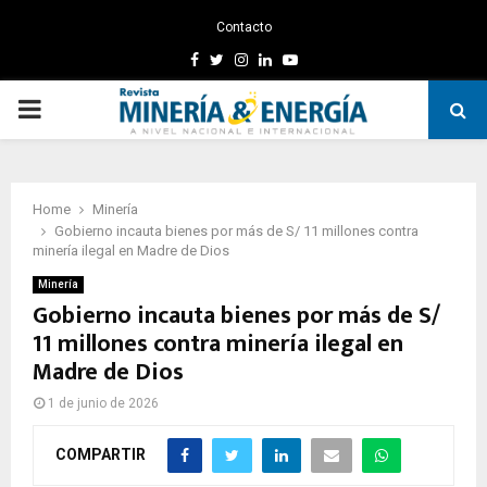
Contacto
Facebook
Twitter
Instagram
Linkedin
Youtube
PRIMARY
MENU
Home
Minería
Gobierno incauta bienes por más de S/ 11 millones contra
minería ilegal en Madre de Dios
Minería
Gobierno incauta bienes por más de S/
11 millones contra minería ilegal en
Madre de Dios
1 de junio de 2026
COMPARTIR