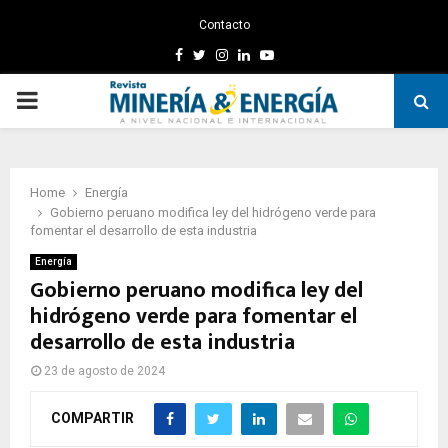
Contacto
Facebook
Twitter
Instagram
Linkedin
Youtube
PRIMARY
MENU
Home
Energía
Gobierno peruano modifica ley del hidrógeno verde para
fomentar el desarrollo de esta industria
Energía
Gobierno peruano modifica ley del
hidrógeno verde para fomentar el
desarrollo de esta industria
23 de agosto de 2024
COMPARTIR