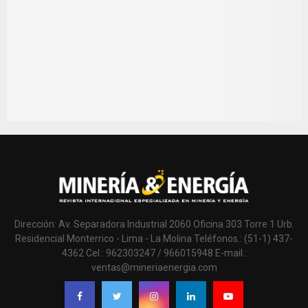
Dirección: Av. Separadora Industrial 2060 Oficina 303 Torre 1 Urb.
Residencial Monterrico - Lima - La Molina Teléfonos.: (51-1) 437-
4362 Cel.: 962303247 / 966015948 E-mail.:
ventas@mineriaenergia.com