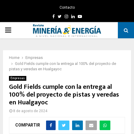
Contacto
Facebook
Twitter
Instagram
Linkedin
Youtube
PRIMARY
MENU
Home
Empresas
Gold Fields cumple con la entrega al 100% del proyecto de
pistas y veredas en Hualgayoc
Empresas
Gold Fields cumple con la entrega al
100% del proyecto de pistas y veredas
en Hualgayoc
8 de agosto de 2024
COMPARTIR