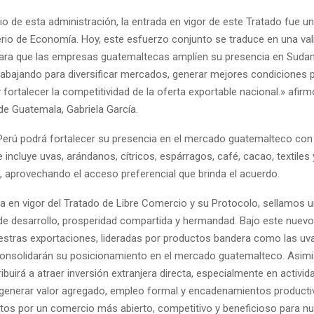
cio de esta administración, la entrada en vigor de este Tratado fue un
terio de Economía. Hoy, este esfuerzo conjunto se traduce en una va
ara que las empresas guatemaltecas amplíen su presencia en Sudam
abajando para diversificar mercados, generar mejores condiciones 
fortalecer la competitividad de la oferta exportable nacional.» afirm
e Guatemala, Gabriela García.
 Perú podrá fortalecer su presencia en el mercado guatemalteco con
 incluye uvas, arándanos, cítricos, espárragos, café, cacao, textiles 
 aprovechando el acceso preferencial que brinda el acuerdo.
da en vigor del Tratado de Libre Comercio y su Protocolo, sellamos 
 desarrollo, prosperidad compartida y hermandad. Bajo este nuev
estras exportaciones, lideradas por productos bandera como las uv
onsolidarán su posicionamiento en el mercado guatemalteco. Asimi
buirá a atraer inversión extranjera directa, especialmente en activi
generar valor agregado, empleo formal y encadenamientos product
ntos por un comercio más abierto, competitivo y beneficioso para n