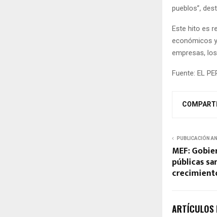
pueblos”, dest
Este hito es 
económicos y 
empresas, los
Fuente: EL P
COMPART
PUBLICACIÓN A
MEF: Gobier
públicas sa
crecimient
ARTÍCULOS