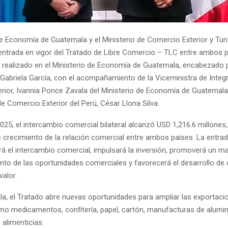
 de Economía de Guatemala y el Ministerio de Comercio Exterior y Tur
 entrada en vigor del Tratado de Libre Comercio – TLC entre ambos p
l realizado en el Ministerio de Economía de Guatemala, encabezado p
Gabriela García, con el acompañamiento de la Viceministra de Integ
rior, Ivannia Ponce Zavala del Ministerio de Economía de Guatemala 
e Comercio Exterior del Perú, César Llona Silva.
025, el intercambio comercial bilateral alcanzó USD 1,216.6 millones
e crecimiento de la relación comercial entre ambos países. La entrad
rá el intercambio comercial, impulsará la inversión, promoverá un m
to de las oportunidades comerciales y favorecerá el desarrollo de
valor.
a, el Tratado abre nuevas oportunidades para ampliar las exportaci
o medicamentos, confitería, papel, cartón, manufacturas de alumini
alimenticias.