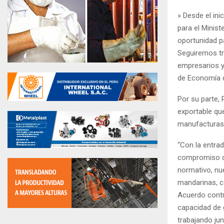
» Desde el ini
para el Minis
oportunidad p
Seguiremos tr
empresarios y 
de Economía d
Por su parte,
exportable que
manufacturas,
“Con la entra
compromiso de
normativo, nu
mandarinas, c
Acuerdo contri
capacidad de 
trabajando ju