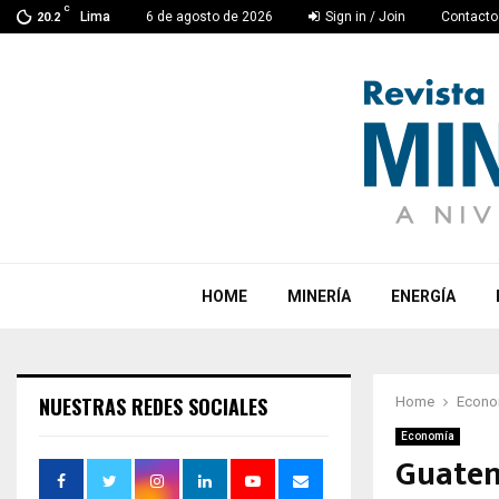
C
Lima
6 de agosto de 2026
Sign in / Join
Contacto
20.2
HOME
MINERÍA
ENERGÍA
NUESTRAS REDES SOCIALES
Home
Econo
Economía
Guatem