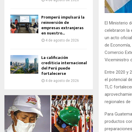
4 de agosto de 2026
Promperú impulsará la
reinversión de
El Ministerio
empresas extranjeras
celebraron la
en nuestro...
un acto oficia
4 de agosto de 2026
de Economía, 
Comercio Exte
La calificación
Viceministro d
crediticia internacional
del Perú puede
Entre 2020 y 2
fortalecerse
el potencial d
4 de agosto de 2026
TLC fortalece
aprovechamien
regionales de 
Para Guatemal
productos com
preparaciones 