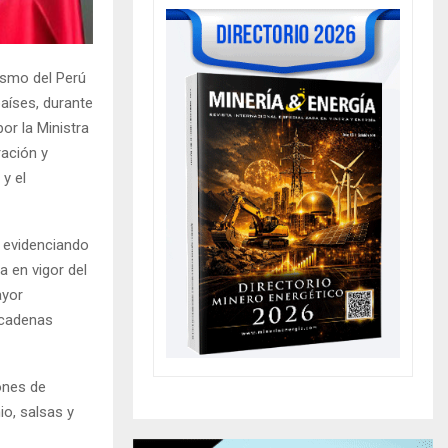
ismo del Perú
aíses, durante
or la Ministra
ración y
y el
, evidenciando
a en vigor del
ayor
 cadenas
ones de
o, salsas y