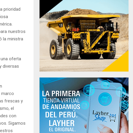
a prioridad
liosa
érica.
para nuestros
ó la ministra
 una oferta
y diversas
un
o marco
as frescas y
smo, el
dades con
ivos. Sigamos
uestros