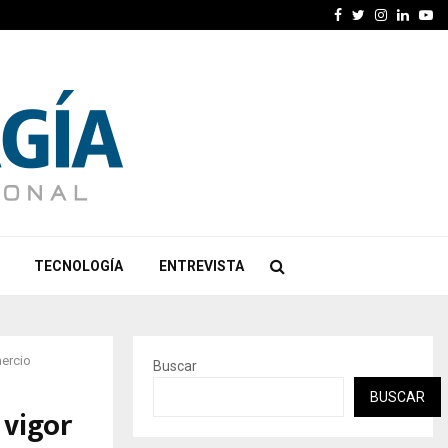
Facebook
Twitter
Instagra
Linked
Yo
TECNOLOGÍA
ENTREVISTA
mercio
Buscar
BUSCAR
 vigor