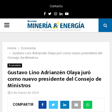
Contacto
Facebook
Twitter
Instagram
Linkedin
Youtube
PRIMARY
MENU
Home
Economía
Gustavo Lino Adrianzén Olaya juró como nuevo presidente del
Consejo de Ministros
Economía
Gustavo Lino Adrianzén Olaya juró
como nuevo presidente del Consejo de
Ministros
6 de marzo de 2024
COMPARTIR