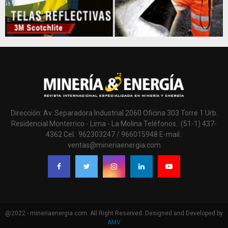
Dirección: Av. Separadora Industrial 2060 Oficina 303 Torre 1 Urb.
Residencial Monterrico - Lima - La Molina Teléfonos.: (51-1) 437-
4362 Cel.: 962303247 / 966015948 E-mail.:
ventas@mineriaenergia.com
@2022 - mineriaenergia.com. All Right Reserved. Designed and Developed by
AMV