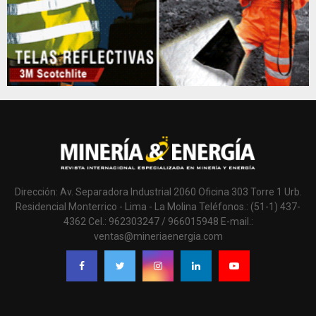
Dirección: Av. Separadora Industrial 2060 Oficina 303 Torre 1 Urb.
Residencial Monterrico - Lima - La Molina Teléfonos.: (51-1) 437-
4362 Cel.: 962303247 / 966015948 E-mail.:
ventas@mineriaenergia.com