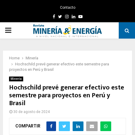
Contacto
Facebook
Twitter
Instagram
Linkedin
Youtube
PRIMARY
MENU
Home
Minería
Hochschild prevé generar efectivo este semestre para
proyectos en Perú y Brasil
Minería
Hochschild prevé generar efectivo este
semestre para proyectos en Perú y
Brasil
30 de agosto de 2024
COMPARTIR