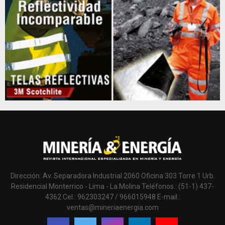
Dirección: Av. Separadora Industrial 2060 Oficina 303 Torre 1 Urb.
Residencial Monterrico - Lima - La Molina Teléfonos.: (51-1) 437-
4362 Cel.: 962303247 / 966015948 E-mail.:
ventas@mineriaenergia.com