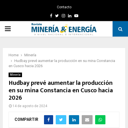
Contacto
Facebook
Twitter
Instagram
Linkedin
Youtube
PRIMARY
MENU
Home
Minería
Hudbay prevé aumentar la producción en su mina Constancia
en Cusco hacia 2026
Minería
Hudbay prevé aumentar la producción
en su mina Constancia en Cusco hacia
2026
14 de agosto de 2024
COMPARTIR