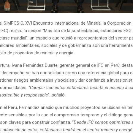
el SIMPOSIO, XVI Encuentro Internacional de Minería, la Corporación 
(IFC) realizó la sesión “Más allá de la sostenibilidad, estándares ESG
clase mundial”, un espacio que reunió a representantes del sector pa
ndares ambientales, sociales y de gobernanza son una herramienta
ollo de proyectos de minería y energía.
rtura, Ivana Fernández Duarte, gerente general de IFC en Perú, dest
 desempeño se han consolidado como una referencia global para es
tionar riesgos ambientales y sociales y dar confianza a inversionist
 comunidades. “
Cumplir con estos estándares facilita el acceso a ca
 sostenible y responsable
”, señaló.
n el Perú, Fernández añadió que muchos proyectos se ubican en terr
nte sensibles, por lo que el compromiso temprano y el diálogo genu
on claves para construir confianza. “
Desde IFC somos optimistas s
a adopción de estos estándares tendrá en el sector minero y energét