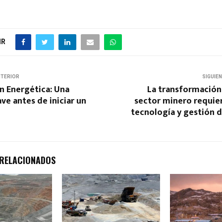
IR
NTERIOR
SIGUIE
ón Energética: Una
La transformación
ave antes de iniciar un
sector minero requie
tecnología y gestión d
 RELACIONADOS