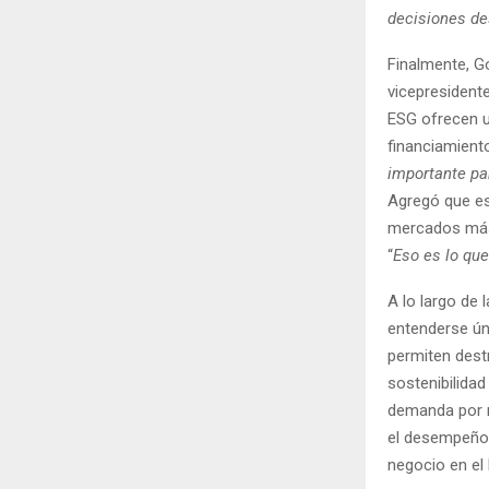
decisiones des
Finalmente, Go
vicepresident
ESG ofrecen u
financiamient
importante pa
Agregó que es
mercados más 
“
Eso es lo que
A lo largo de 
entenderse ún
permiten destr
sostenibilidad
demanda por mi
el desempeño a
negocio en el 