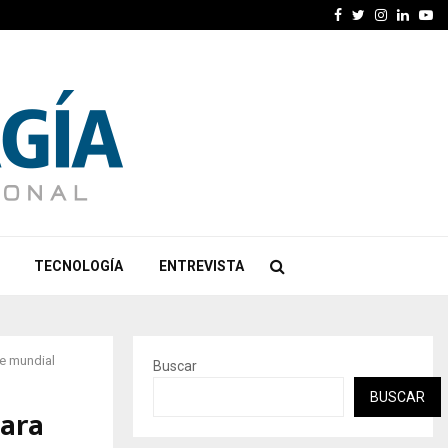
Facebook
Twitter
Instagra
Linked
Yo
TECNOLOGÍA
ENTREVISTA
se mundial
Buscar
BUSCAR
para