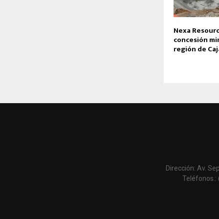
Nexa Resourc
concesión min
región de Ca
Dirección: Av. Se
Teléfonos.: