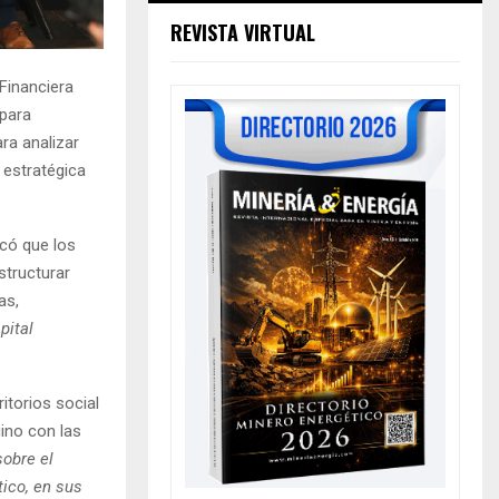
REVISTA VIRTUAL
Financiera
 para
ra analizar
 estratégica
acó que los
tructurar
as,
pital
itorios social
ino con las
obre el
ico, en sus