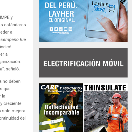
SNMPE y
los estándares
ceder a
desempeño fue
 indicó.
er a
ganización.
ia
”, señaló.
ya no deben
as que
 la
 y creciente
no solo mejora
ontinuidad del