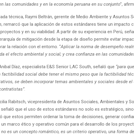
 en las comunidades y en la economía peruana en su conjunto
”, afir
ada técnica, Raymi Beltrán, gerente de Medio Ambiente y Asuntos S
e, remarcó que la aplicación de estos estándares tiene un impacto c
 proyectos y en su viabilidad. A partir de su experiencia en Perú, señ
jerarquía de mitigación desde la etapa de diseño permite evitar impac
ar la relación con el entorno. “
Aplicar la norma de desempeño real
ida el efecto ambiental y social; y crea confianza en las comunidade
 Anibal Díaz, especialista E&S Senior LAC South, señaló que
“para qu
a factibilidad social debe tener el mismo peso que la factibilidad té
ativos, se deben incorporar temas ambientales y sociales desde el
contratistas”
.
ilia Rabitsch, vicepresidenta de Asuntos Sociales, Ambientales y So
, señaló que el uso de estos estándares no solo es estratégico, sino
ó que estos permiten ordenar la toma de decisiones, generar confia
ar un marco ético y operativo común para el desarrollo de los proyect
d no es un concepto romántico, es un criterio operativo, una forma d