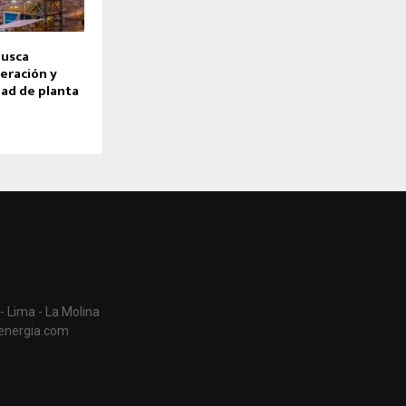
busca
eración y
dad de planta
- Lima - La Molina
aenergia.com