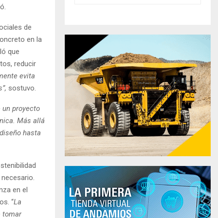
mó.
ociales de
oncreto en la
aló que
tos, reducir
mente evita
s”,
sostuvo.
e un proyecto
cnica. Más allá
 diseño hasta
stenibilidad
 necesario.
nza en el
os. “
La
e tomar