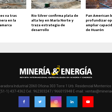
es va tras
Rio Silver confirma plata de
Pan American 
era en la
alta ley en María Norte y
profundizar op
jamarca
traza estrategia de
ampliar capaci
desarrollo
de Huarón
paradora Industrial 2060 Oficina 303 Torre 1 Urb. Residencial Monterrico 
 (51-1) 437-4362 Cel.: 962303247 / 966015948 E-mail.: ventas@mineri