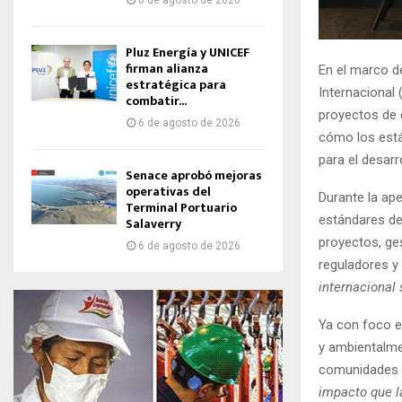
6 de agosto de 2026
Pluz Energía y UNICEF
firman alianza
En el marco d
estratégica para
Internacional 
combatir...
proyectos de 
6 de agosto de 2026
cómo los está
para el desarr
Senace aprobó mejoras
operativas del
Durante la ape
Terminal Portuario
estándares de
Salaverry
proyectos, ges
6 de agosto de 2026
reguladores y
internacional
Ya con foco e
y ambientalme
comunidades s
impacto que l