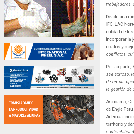
trabajadores,
Desde una mir
IFC, LAC Nort
calidad de los
incorporar la 
costos y mejor
conflictos, cu
Por su parte,
sea exitoso, l
de temas oper
la gestión de 
Asimismo, Cec
de Engie Perú
Además, indic
territorio y d
sostenibilida