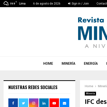
C
Lima
6 de agosto de 2026
Sign in / Join
Contac
19.9
HOME
MINERÍA
ENERGÍA
NUESTRAS REDES SOCIALES
Home
Minerí
Minería
IFC des