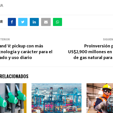
NA.
IR
NTERIOR
SIGUIE
and V: pickup con más
ProInversión 
cnología y carácter para el
US$2,900 millones en 
ado y uso diario
de gas natural para
 RELACIONADOS