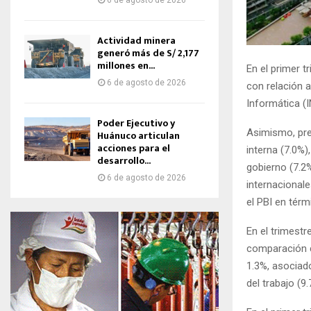
6 de agosto de 2026
Actividad minera
generó más de S/ 2,177
millones en...
En el primer t
6 de agosto de 2026
con relación a
Informática (I
Poder Ejecutivo y
Asimismo, pre
Huánuco articulan
acciones para el
interna (7.0%)
desarrollo...
gobierno (7.2
6 de agosto de 2026
internacional
el PBI en térm
En el trimestr
comparación c
1.3%, asociad
del trabajo (