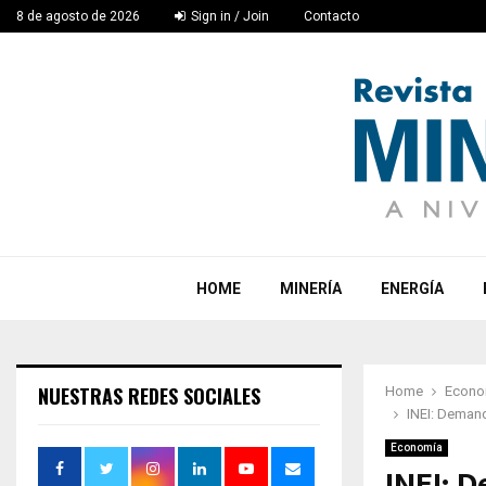
8 de agosto de 2026
Sign in / Join
Contacto
HOME
MINERÍA
ENERGÍA
NUESTRAS REDES SOCIALES
Home
Econo
INEI: Demand
Economía
INEI: 