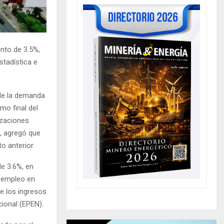
ento de 3.5%,
stadística e
de la demanda
mo final del
izaciones
, agregó que
o anterior.
de 3.6%, en
l empleo en
e los ingresos
ional (EPEN).