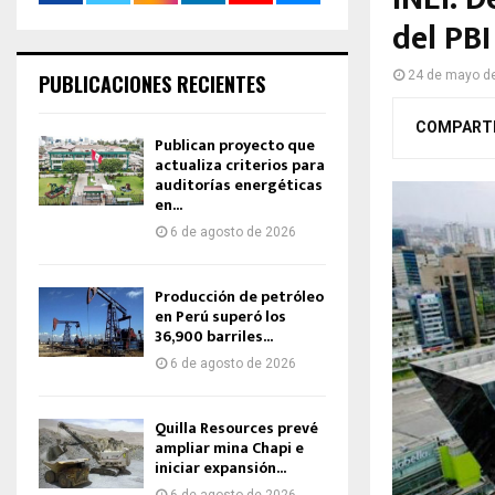
del PB
24 de mayo d
PUBLICACIONES RECIENTES
COMPART
Publican proyecto que
actualiza criterios para
auditorías energéticas
en...
6 de agosto de 2026
Producción de petróleo
en Perú superó los
36,900 barriles...
6 de agosto de 2026
Quilla Resources prevé
ampliar mina Chapi e
iniciar expansión...