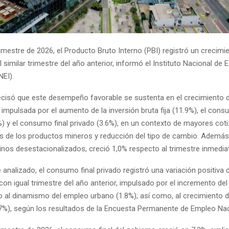
rimestre de 2026, el Producto Bruto Interno (PBI) registró un crecimi
l similar trimestre del año anterior, informó el Instituto Nacional de E
NEI).
cisó que este desempeño favorable se sustenta en el crecimiento 
, impulsada por el aumento de la inversión bruta fija (11.9%), el consu
%) y el consumo final privado (3.6%), en un contexto de mayores cot
es de los productos mineros y reducción del tipo de cambio. Además
inos desestacionalizados, creció 1,0% respecto al trimestre inmediat
e analizado, el consumo final privado registró una variación positiva 
on igual trimestre del año anterior, impulsado por el incremento de
o al dinamismo del empleo urbano (1.8%); así como, al crecimiento d
9.7%), según los resultados de la Encuesta Permanente de Empleo Nac