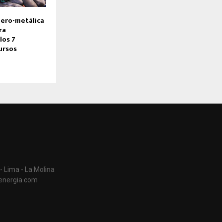
ero-metálica
ra
los 7
ursos
- Lima - La Molina
aenergia.com