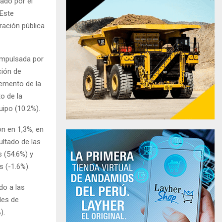
cado por el
 Este
ración pública
 impulsada por
ción de
cremento de la
o de la
uipo (10.2%).
on en 1,3%, en
ultado de las
s (54.6%) y
s (-1.6%).
do a las
les de
).