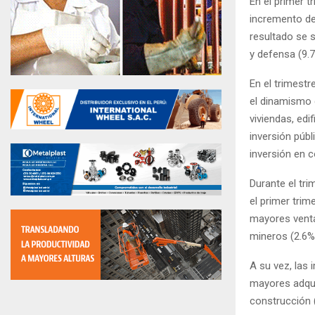
En el primer t
incremento del
resultado se s
y defensa (9.7
En el trimestr
el dinamismo d
viviendas, edi
inversión públ
inversión en 
Durante el tri
el primer trim
mayores ventas
mineros (2.6%)
A su vez, las 
mayores adqui
construcción 