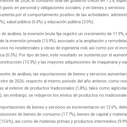
rimestre de 2026, el consumo final del gobierno creció en 7.2%, expli
 gasto en personal y obligaciones sociales, y en bienes y servicios.
ustenta por el comportamiento positivo de las actividades: administ
%), salud pública (6.0%) y educación pública (3.0%).
e de análisis, la inversión bruta fija registró un crecimiento de 11.9%,
e la inversión privada (15.9%), asociado a la ampliación y remodela
ficios no residenciales y obras de ingeniería civil; así como por el in
ica (0.3%). Por tipo de bien, este resultado se sustenta por el aument
construcción (13.3%) y las mayores adquisiciones de maquinaria y eq
mestre de análisis, las exportaciones de bienes y servicios aumentar
estre de 2026, respecto al mismo período del año anterior, como res
 al exterior de productos tradicionales (1,8%), tales como agrícola
; sin embargo, se redujeron los envíos de productos no tradicionale
importaciones de bienes y servicios se incrementaron en 12.6%, debi
siciones de bienes de consumo (17.7%), bienes de capital y materia
(15.6%), así como de materias primas y productos intermedios (9.9%