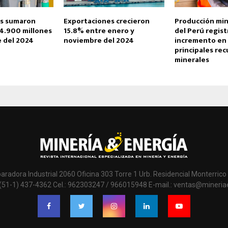
es sumaron
Exportaciones crecieron
Producción min
 4.900 millones
15.8% entre enero y
del Perú regist
 del 2024
noviembre del 2024
incremento en 
principales rec
minerales
paradora Industrial 2060 Oficina 303 Torre 1 Urb. Residencial Monterrico 
 (51-1) 437-4362 Cel.: 962303247 / 966015948 E-mail.: ventas@mineri