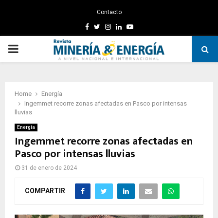
Contacto
Facebook
Twitter
Instagram
Linkedin
Youtube
PRIMARY
MENU
Home
Energía
Ingemmet recorre zonas afectadas en Pasco por intensas
lluvias
Energía
Ingemmet recorre zonas afectadas en
Pasco por intensas lluvias
31 de enero de 2024
COMPARTIR