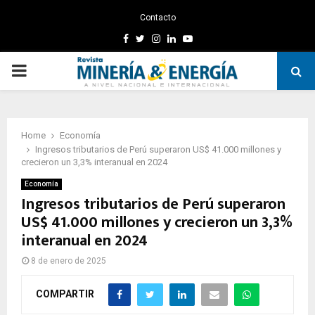
Contacto
Facebook
Twitter
Instagram
Linkedin
Youtube
PRIMARY
MENU
Home
Economía
Ingresos tributarios de Perú superaron US$ 41.000 millones y
crecieron un 3,3% interanual en 2024
Economía
Ingresos tributarios de Perú superaron
US$ 41.000 millones y crecieron un 3,3%
interanual en 2024
8 de enero de 2025
COMPARTIR