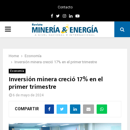
Contacto
Facebook
Twitter
Instagram
Linkedin
Youtube
PRIMARY
MENU
Home
Economía
Inversión minera creció 17% en el primer trimestre
Economía
Inversión minera creció 17% en el
primer trimestre
6 de mayo de 2024
COMPARTIR