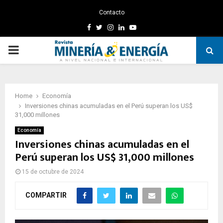
Contacto
Facebook
Twitter
Instagram
Linkedin
Youtube
PRIMARY
MENU
Home
Economía
Inversiones chinas acumuladas en el Perú superan los US$
31,000 millones
Economía
Inversiones chinas acumuladas en el
Perú superan los US$ 31,000 millones
15 de octubre de 2024
COMPARTIR