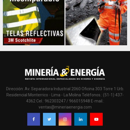
Dirección: Av. Separadora Industrial 2060 Oficina 303 Torre 1 Urb.
Residencial Monterrico - Lima - La Molina Teléfonos.: (51-1) 437-
4362 Cel.: 962303247 / 966015948 E-mail.:
ventas@mineriaenergia.com