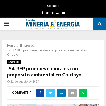
Contacto
Facebook
Twitter
Instagram
Linkedin
Youtube
PRIMARY
MENU
Home
Empresas
ISA REP promueve murales con propósito ambiental en
Chiclayo
Empresas
ISA REP promueve murales con
propósito ambiental en Chiclayo
22 de agosto de 2024
COMPARTIR