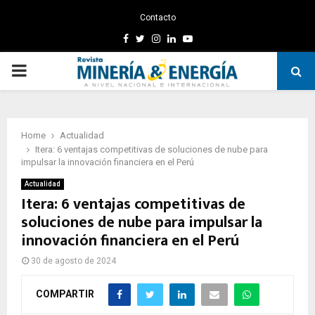
Contacto
Facebook
Twitter
Instagram
Linkedin
Youtube
PRIMARY
MENU
Home
Actualidad
Itera: 6 ventajas competitivas de soluciones de nube para
impulsar la innovación financiera en el Perú
Actualidad
Itera: 6 ventajas competitivas de
soluciones de nube para impulsar la
innovación financiera en el Perú
30 de agosto de 2024
COMPARTIR