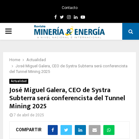
Contacto
Facebook
Twitter
Instagram
Linkedin
Youtube
PRIMARY
MENU
Home
Actualidad
José Miguel Galera, CEO de Systra Subterra será conferencista
del Tunnel Mining 2025
Actualidad
José Miguel Galera, CEO de Systra
Subterra será conferencista del Tunnel
Mining 2025
7 de abril de 2025
COMPARTIR