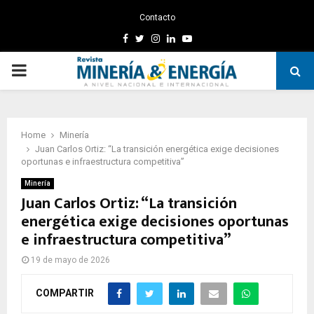
Contacto
Facebook
Twitter
Instagram
Linkedin
Youtube
PRIMARY
MENU
Home
Minería
Juan Carlos Ortiz: “La transición energética exige decisiones
oportunas e infraestructura competitiva”
Minería
Juan Carlos Ortiz: “La transición
energética exige decisiones oportunas
e infraestructura competitiva”
19 de mayo de 2026
COMPARTIR