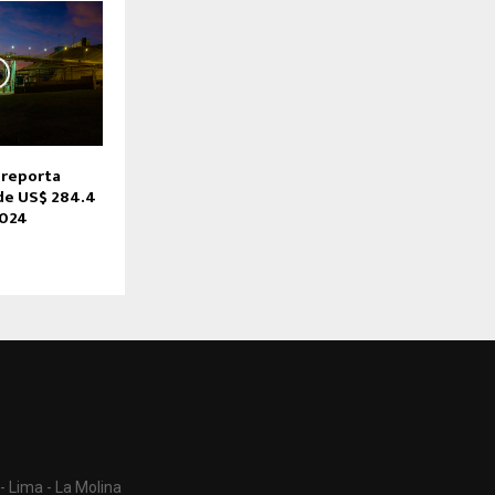
 reporta
de US$ 284.4
2024
- Lima - La Molina