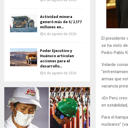
6 de agosto de 2026
Actividad minera
generó más de S/ 2,177
millones en...
6 de agosto de 2026
El presidente 
se ha visto deb
Poder Ejecutivo y
Pedro Pablo Ku
Huánuco articulan
acciones para el
Velarde consi
desarrollo...
“enfrentamient
6 de agosto de 2026
armas que est
vacancia presi
«En Perú creo 
en estabilidad
Para el banque
nucleares” (va