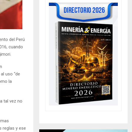
ento del Perú
 2016, cuando
imori.
on
 al uso “de
omo la
ra tal vez no
armas
s reglas y ese