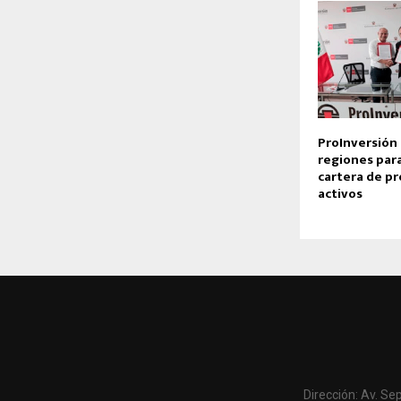
ProInversión
regiones para
cartera de p
activos
Dirección: Av. Se