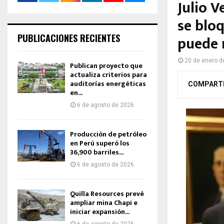
Julio V
se bloq
PUBLICACIONES RECIENTES
puede 
20 de enero d
Publican proyecto que
actualiza criterios para
auditorías energéticas
COMPART
en...
6 de agosto de 2026
Producción de petróleo
en Perú superó los
36,900 barriles...
6 de agosto de 2026
Quilla Resources prevé
ampliar mina Chapi e
iniciar expansión...