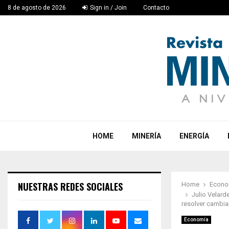
8 de agosto de 2026
Sign in / Join
Contacto
HOME
MINERÍA
ENERGÍA
NUESTRAS REDES SOCIALES
Home
Econo
Julio Velard
resolver cambia
Economía