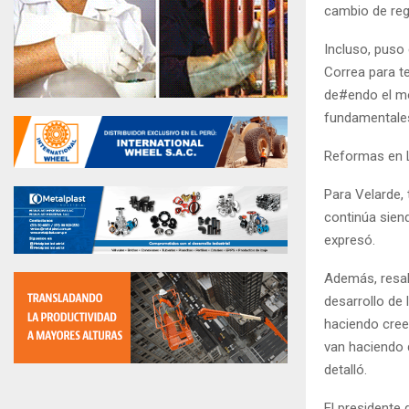
cambio de regla
Incluso, puso
Correa para t
de#endo el mo
fundamentales
Reformas en L
Para Velarde,
continúa sien
expresó.
Además, resal
desarrollo de 
haciendo cree
van haciendo 
detalló.
El presidente 