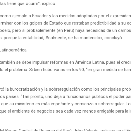
s tiene que ocurrir”, explicó.
 como ejemplo a Ecuador y las medidas adoptadas por el expresiden
erminar con los golpes de Estado que restaban predictibilidad a su e
delo, pero sí probablemente (en Perú) haya necesidad de un cambio
, porque la estabilidad, #nalmente, se ha mantenido», concluyó.
atinoamérica
 también se debe impulsar reformas en América Latina, pues el crec
do el problema. Si bien hubo varias en los 90, “en gran medida se han
tó la burocratización y la sobreregulación como los principales pro
los países. “Tan pronto, uno deja a funcionarios públicos el poder pa
 que su ministerio es más impo!ante y comienza a sobrerregular. Lo
que el ambiente de negocios sea cada vez menos amigable para la in
del Banco Central de Reserva del Perú, Julio Velarde, pa!icipa en el F