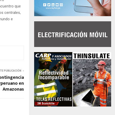
encuentro que
os centrales,
 mundo e
NTE PUBLICACIÓN
ontingencia
rperuano en
Amazonas