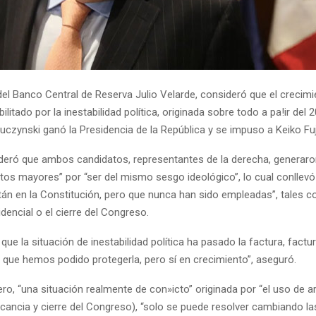
del Banco Central de Reserva Julio Velarde, consideró que el crecimi
ilitado por la inestabilidad política, originada sobre todo a pa!ir del
czynski ganó la Presidencia de la República y se impuso a Keiko Fuj
deró que ambos candidatos, representantes de la derecha, generar
os mayores” por “ser del mismo sesgo ideológico”, lo cual conllevó
án en la Constitución, pero que nunca han sido empleadas”, tales c
dencial o el cierre del Congreso.
que la situación de inestabilidad política ha pasado la factura, factu
, que hemos podido protegerla, pero sí en crecimiento”, aseguró.
ro, “una situación realmente de con»icto” originada por “el uso de 
cancia y cierre del Congreso), “solo se puede resolver cambiando la