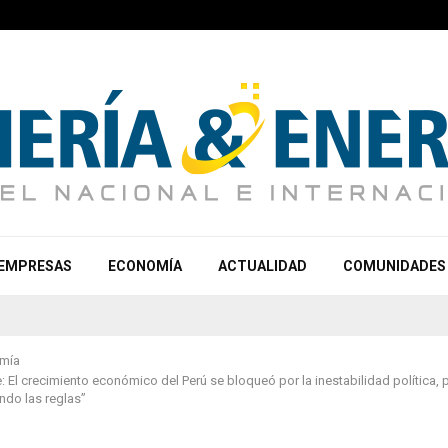
EMPRESAS
ECONOMÍA
ACTUALIDAD
COMUNIDADES
mía
e: El crecimiento económico del Perú se bloqueó por la inestabilidad política,
ndo las reglas”