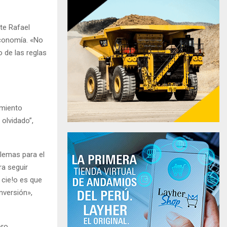
te Rafael
conomía. «No
 de las reglas
imiento
 olvidado”,
blemas para el
ra seguir
 cie!o es que
versión»,
oro