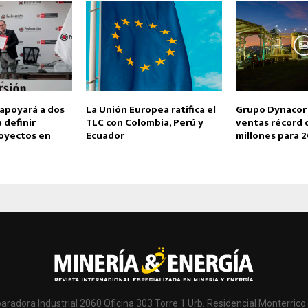
 apoyará a dos
La Unión Europea ratifica el
Grupo Dynacor
 definir
TLC con Colombia, Perú y
ventas récord 
royectos en
Ecuador
millones para 
paradora Industrial 2060 Oficina 303 Torre 1 Urb. Residencial Monterrico 