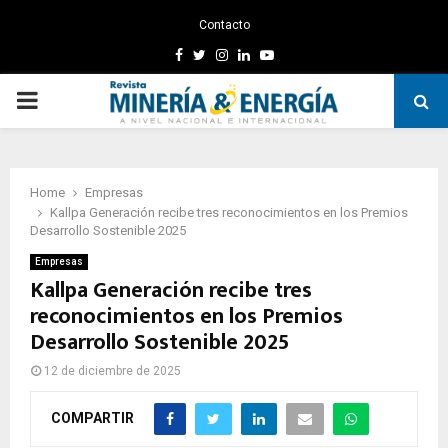
Contacto
Facebook
Twitter
Instagram
Linkedin
Youtube
PRIMARY
MENU
Home
Empresas
Kallpa Generación recibe tres reconocimientos en los Premios
Desarrollo Sostenible 2025
Empresas
Kallpa Generación recibe tres
reconocimientos en los Premios
Desarrollo Sostenible 2025
12 de diciembre de 2025
COMPARTIR