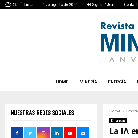
C
Lima
6 de agosto de 2026
Sign in / Join
Contact
21.1
HOME
MINERÍA
ENERGÍA
NUESTRAS REDES SOCIALES
Home
Empre
Empresas
La IA e