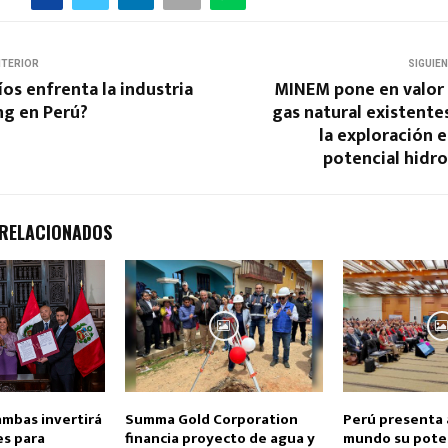
NTERIOR
SIGUIE
os enfrenta la industria
MINEM pone en valor 
ng en Perú?
gas natural existent
la exploración 
potencial hidr
 RELACIONADOS
ambas invertirá
Summa Gold Corporation
Perú presenta 
es para
financia proyecto de agua y
mundo su poten