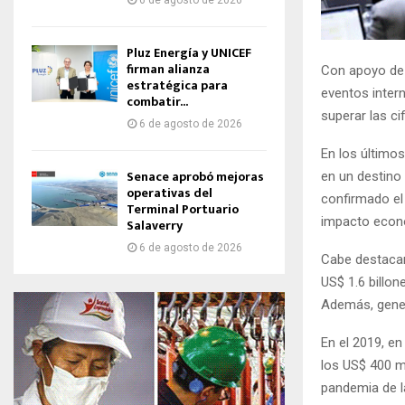
6 de agosto de 2026
Pluz Energía y UNICEF
firman alianza
Con apoyo de 
estratégica para
eventos inter
combatir...
superar las ci
6 de agosto de 2026
En los últimos
Senace aprobó mejoras
en un destino 
operativas del
confirmado el
Terminal Portuario
impacto econ
Salaverry
6 de agosto de 2026
Cabe destacar 
US$ 1.6 billo
Además, gener
En el 2019, en
los US$ 400 mi
pandemia de la