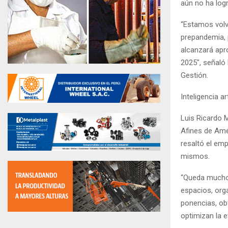
aún no ha logr
“Estamos volv
prepandemia, 
alcanzará apr
2025″, señaló
Gestión.
Inteligencia ar
Luis Ricardo 
Afines de Amé
resaltó el emp
mismos.
“Queda mucho 
espacios, org
ponencias, ob
optimizan la e