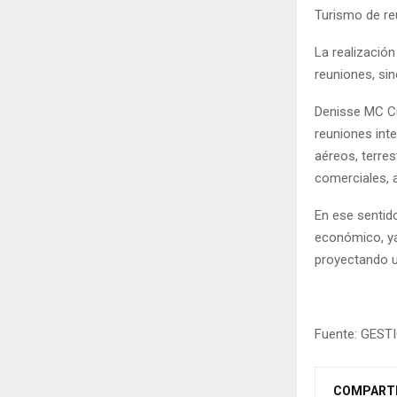
Turismo de re
La realizació
reuniones, sin
Denisse MC Cu
reuniones int
aéreos, terres
comerciales, a
En ese sentid
económico, ya
proyectando un
Fuente: GEST
COMPART