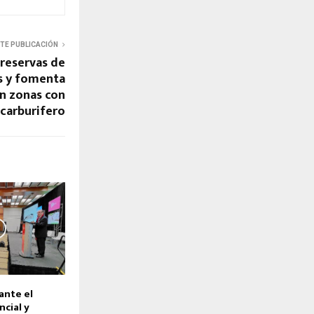
NTE PUBLICACIÓN
reservas de
es y fomenta
en zonas con
ocarburifero
ante el
cial y