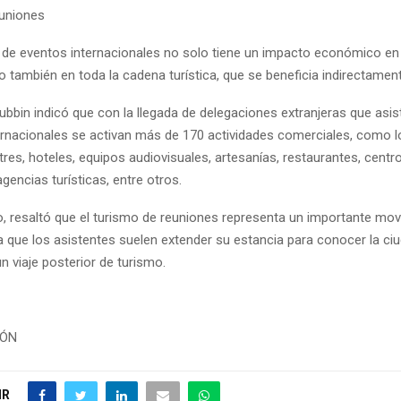
uniones
n de eventos internacionales no solo tiene un impacto económico en l
o también en toda la cadena turística, que se beneficia indirectament
bbin indicó que con la llegada de delegaciones extranjeras que asis
ernacionales se activan más de 170 actividades comerciales, como l
tres, hoteles, equipos audiovisuales, artesanías, restaurantes, centr
gencias turísticas, entre otros.
o, resaltó que el turismo de reuniones representa un importante mo
 que los asistentes suelen extender su estancia para conocer la ciu
 viaje posterior de turismo.
IÓN
IR