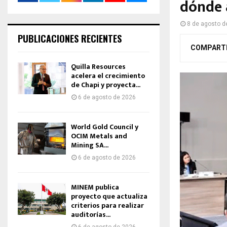
dónde 
8 de agosto d
PUBLICACIONES RECIENTES
COMPART
Quilla Resources
acelera el crecimiento
de Chapi y proyecta...
6 de agosto de 2026
World Gold Council y
OCIM Metals and
Mining SA...
6 de agosto de 2026
MINEM publica
proyecto que actualiza
criterios para realizar
auditorías...