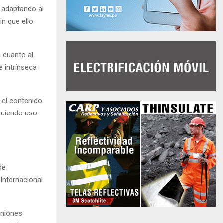
n adaptando al
in que ello
n cuanto al
te intrínseca
 el contenido
haciendo uso
de
nternacional
uniones