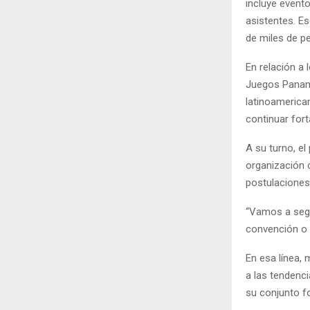
incluye event
asistentes. E
de miles de pe
En relación a 
Juegos Paname
latinoamerica
continuar fort
A su turno, el
organización 
postulaciones
“Vamos a segu
convención o 
En esa línea,
a las tendenci
su conjunto f