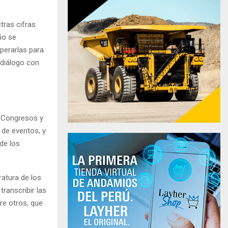
tras cifras
ño se
perarlas para
 diálogo con
e Congresos y
 de eventos, y
 de los
atura de los
ranscribir las
re otros, que