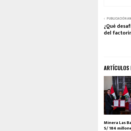
PUBLICACIÓN A
¿Qué desafí
del factori
ARTÍCULOS
Minera Las B
S/ 184 millon