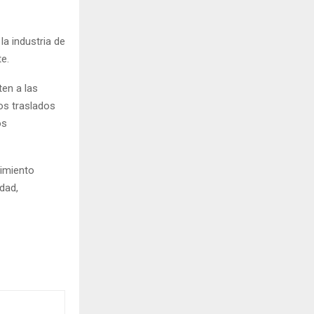
a industria de
e.
ten a las
os traslados
os
vimiento
dad,