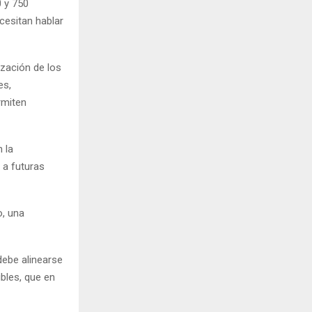
 y 750
cesitan hablar
ización de los
es,
rmiten
 la
 a futuras
o, una
debe alinearse
ibles, que en