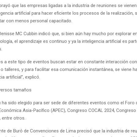
rayó que las empresas ligadas a la industria de reuniones se viene
igencia artificial para hacer eficiente los procesos de la realización, s
ntar con menos personal capacitado.
 Denisse MC Cubbin indicó que, si bien aún hay mucho por explorar e
logía, el aprendizaje es continuo y ya la inteligencia artificial es par
s.
es a este tipo de eventos buscan estar en constante interacción con
 o talleres, y para facilitar esa comunicación instantánea, se viene 
ia artificial”, explicó.
iversos tamaños
ú ha sido elegido para ser sede de diferentes eventos como el Foro 
Económica Asia-Pacífico (APEC), Congreso COCAL 2024, Congreso I
, entre otros.
nte de Buró de Convenciones de Lima precisó que la industria de re