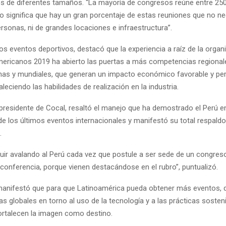
os de diferentes tamaños. “La mayoría de congresos reúne entre 250
so significa que hay un gran porcentaje de estas reuniones que no ne
rsonas, ni de grandes locaciones e infraestructura”.
los eventos deportivos, destacó que la experiencia a raíz de la organ
ricanos 2019 ha abierto las puertas a más competencias regional
nas y mundiales, que generan un impacto económico favorable y pe
aleciendo las habilidades de realización en la industria.
 presidente de Cocal, resaltó el manejo que ha demostrado el Perú en
de los últimos eventos internacionales y manifestó su total respaldo
.
ir avalando al Perú cada vez que postule a ser sede de un congres
conferencia, porque vienen destacándose en el rubro”, puntualizó.
 manifestó que para que Latinoamérica pueda obtener más eventos, 
as globales en torno al uso de la tecnología y a las prácticas sosten
ortalecen la imagen como destino.