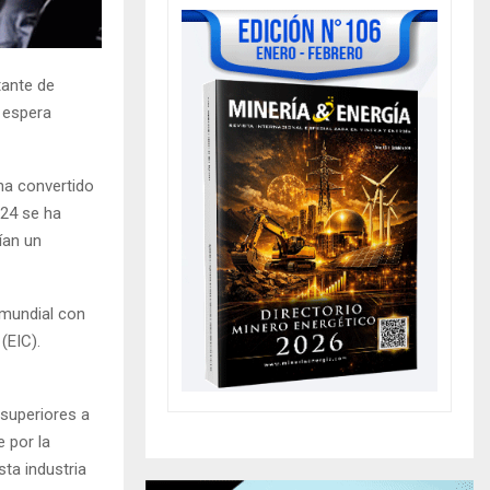
tante de
 espera
 ha convertido
024 se ha
ían un
 mundial con
(EIC).
 superiores a
 por la
sta industria