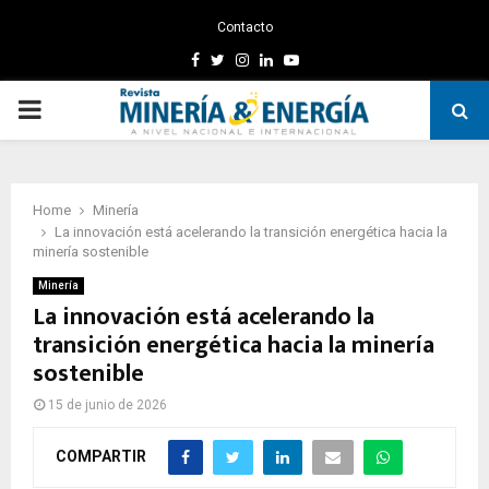
Contacto
Facebook
Twitter
Instagram
Linkedin
Youtube
PRIMARY
MENU
Home
Minería
La innovación está acelerando la transición energética hacia la
minería sostenible
Minería
La innovación está acelerando la
transición energética hacia la minería
sostenible
15 de junio de 2026
COMPARTIR