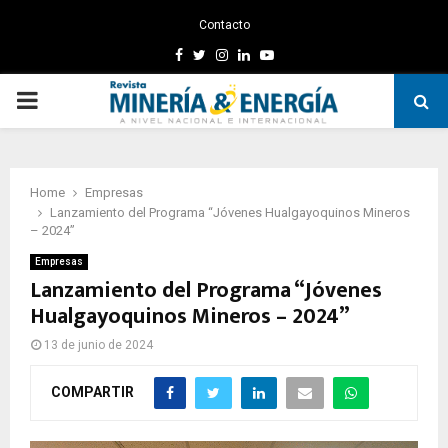
Contacto
Facebook
Twitter
Instagram
Linkedin
Youtube
PRIMARY
MENU
Home
Empresas
Lanzamiento del Programa “Jóvenes Hualgayoquinos Mineros
– 2024”
Empresas
Lanzamiento del Programa “Jóvenes
Hualgayoquinos Mineros – 2024”
13 de junio de 2024
COMPARTIR