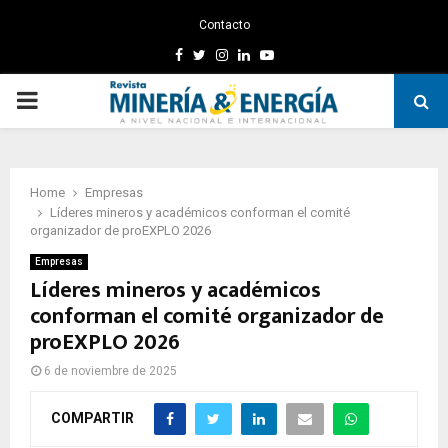
Contacto
Facebook
Twitter
Instagram
Linkedin
Youtube
PRIMARY
MENU
Home
Empresas
Líderes mineros y académicos conforman el comité
organizador de proEXPLO 2026
Empresas
Líderes mineros y académicos
conforman el comité organizador de
proEXPLO 2026
6 de noviembre de 2025
COMPARTIR