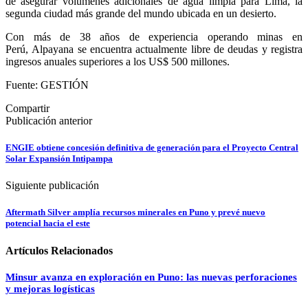
de asegurar volúmenes adicionales de agua limpia para Lima, la
segunda ciudad más grande del mundo ubicada en un desierto.
Con más de 38 años de experiencia operando minas en
Perú, Alpayana se encuentra actualmente libre de deudas y registra
ingresos anuales superiores a los US$ 500 millones.
Fuente: GESTIÓN
Compartir
Publicación anterior
ENGIE obtiene concesión definitiva de generación para el Proyecto Central
Solar Expansión Intipampa
Siguiente publicación
Aftermath Silver amplía recursos minerales en Puno y prevé nuevo
potencial hacia el este
Artículos Relacionados
Minsur avanza en exploración en Puno: las nuevas perforaciones
y mejoras logísticas