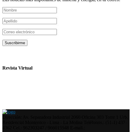
Revista Virtual
Dirección: Av. Separadora Industrial 2060 Oficina 303 Torre 1 Urb.
Residencial Monterrico - Lima - La Molina Teléfonos.: (51-1) 437-
4362 Cel.: 962303247 / 966015948 E-mail.: