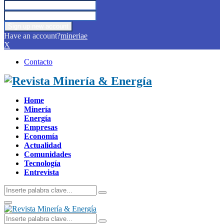
Have an account?
mineriae
X
Contacto
Facebook
Twitter
Instagram
Linkedin
Youtube
Home
Minería
Energía
Empresas
Economía
Actualidad
Comunidades
Tecnología
Entrevista
Search
Search
for:
Primary
Menu
Search