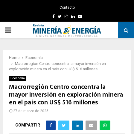
Contacto
Facebook
Twitter
Instagram
Linkedin
Youtube
PRIMARY
MENU
Home
Economía
Macrorregión Centro concentra la mayor inversión en
exploración minera en el país con US$ 516 millones
Economía
Macrorregión Centro concentra la
mayor inversión en exploración minera
en el país con US$ 516 millones
27 de marzo de 2025
COMPARTIR