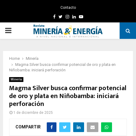
Contacto
Facebook
Twitter
Instagram
Linkedin
Youtube
PRIMARY
MENU
Home
Minería
Magma Silver busca confirmar potencial de oro y plata en
Niñobamba: iniciará perforación
Minería
Magma Silver busca confirmar potencial
de oro y plata en Niñobamba: iniciará
perforación
1 de diciembre de 2025
COMPARTIR