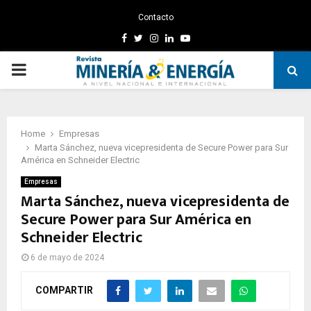
Contacto
Facebook
Twitter
Instagram
Linkedin
Youtube
PRIMARY
MENU
Home
Empresas
Marta Sánchez, nueva vicepresidenta de Secure Power para Sur
América en Schneider Electric
Empresas
Marta Sánchez, nueva vicepresidenta de
Secure Power para Sur América en
Schneider Electric
6 de mayo de 2024
COMPARTIR