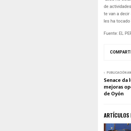
de actividades
te van a deci
les ha tocado p
Fuente: EL P
COMPART
PUBLICACIÓN A
Senace da l
mejoras op
de Oyón
ARTÍCULOS