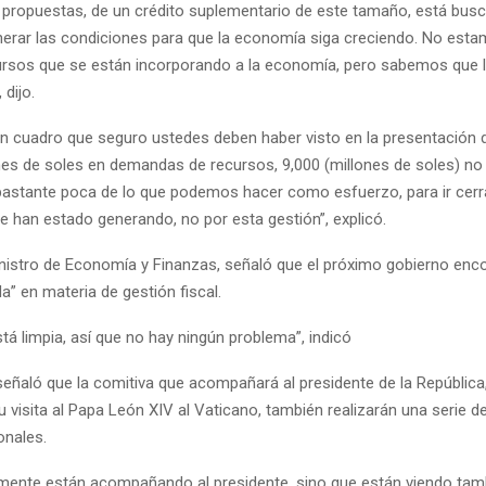
 propuestas, de un crédito suplementario de este tamaño, está bus
enerar las condiciones para que la economía siga creciendo. No est
rsos que se están incorporando a la economía, pero sabemos que 
dijo.
n cuadro que seguro ustedes deben haber visto en la presentación
nes de soles en demandas de recursos, 9,000 (millones de soles) n
bastante poca de lo que podemos hacer como esfuerzo, para ir cerr
e han estado generando, no por esta gestión”, explicó.
nistro de Economía y Finanzas, señaló que el próximo gobierno enco
” en materia de gestión fiscal.
tá limpia, así que no hay ningún problema”, indicó
 señaló que la comitiva que acompañará al presidente de la República
u visita al Papa León XIV al Vaticano, también realizarán una serie d
onales.
amente están acompañando al presidente, sino que están viendo tam