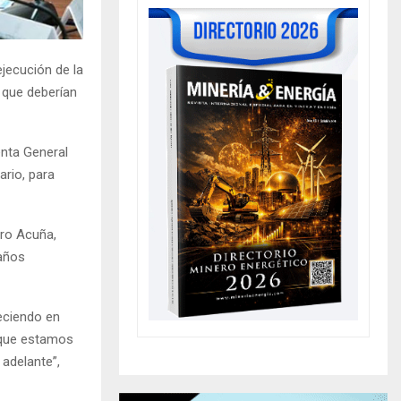
jecución de la
s que deberían
enta General
ario, para
tro Acuña,
 años
eciendo en
 que estamos
adelante”,