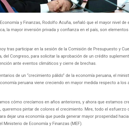
e Economía y Finanzas, Rodolfo Acuña, señaló que el mayor nivel de e
ica, la mayor inversión privada y confianza en el país, son elemento
hoy tras participar en la sesión de la Comisión de Presupuesto y Cu
a, del Congreso, para solicitar la aprobación de un crédito suplement
ención ante eventos climáticos y cierre de brechas.
ntarios de un “crecimiento pálido” de la economía peruana, el minis
a economía peruana viene creciendo en mayor medida respecto a los
amos cómo crecíamos en años anteriores, y ahora que estamos cr
 queremos pintar de colores el crecimiento. Mire, todo el esfuerzo
ara dejar una economía que pueda generar mayor prosperidad hacia 
r del Ministerio de Economía y Finanzas (MEF).