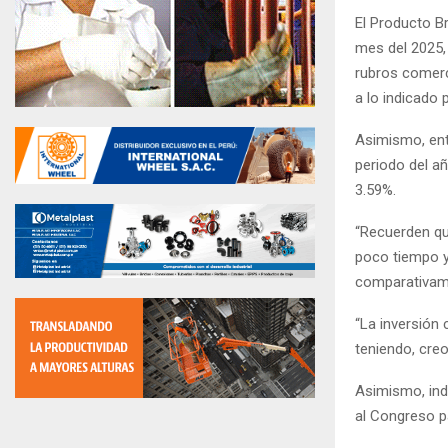
El Producto Br
mes del 2025, 
rubros comerc
a lo indicado 
Asimismo, ent
periodo del a
3.59%.
“Recuerden q
poco tiempo y
comparativame
“La inversión 
teniendo, cre
Asimismo, ind
al Congreso p