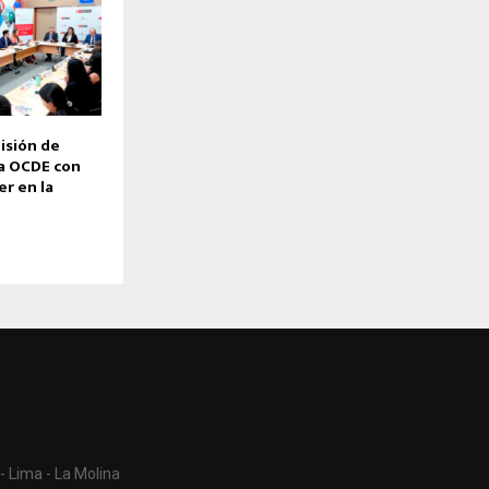
isión de
a OCDE con
er en la
- Lima - La Molina