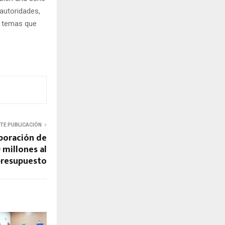
 autoridades,
s temas que
NTE PUBLICACIÓN
poración de
 millones al
presupuesto