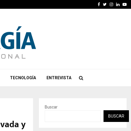
Facebook
Twitter
Instagra
Linked
Yo
TECNOLOGÍA
ENTREVISTA
Buscar
BUSCAR
ivada y