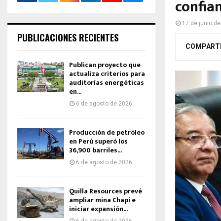
confian
17 de junio d
PUBLICACIONES RECIENTES
COMPART
Publican proyecto que
actualiza criterios para
auditorías energéticas
en...
6 de agosto de 2026
Producción de petróleo
en Perú superó los
36,900 barriles...
6 de agosto de 2026
Quilla Resources prevé
ampliar mina Chapi e
iniciar expansión...