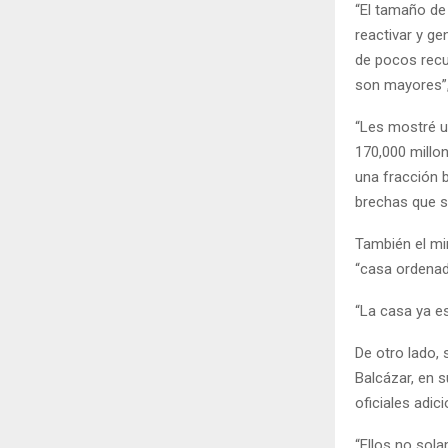
“El tamaño de
reactivar y g
de pocos recu
son mayores”, 
“Les mostré u
170,000 millo
una fracción 
brechas que s
También el mi
“casa ordenada
“La casa ya es
De otro lado,
Balcázar, en s
oficiales adici
“Ellos no sol