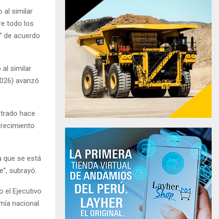
 al similar
re todo los
” de acuerdo
al similar
2026) avanzó
trado hace
crecimiento
za que se está
”, subrayó.
 el Ejecutivo
mía nacional.