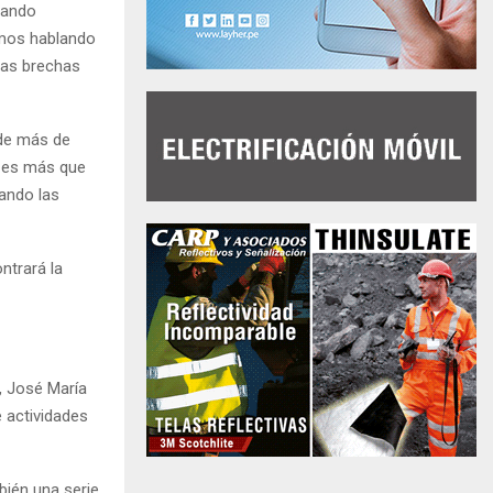
cando
amos hablando
las brechas
 de más de
o es más que
ando las
ntrará la
, José María
e actividades
bién una serie