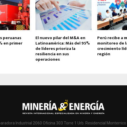
s peruanas
El nuevo pilar del M&A en
Perú recibe a m
2% en primer
Latinoamérica: Más del 95%
monitoreo de l
de líderes prioriza la
crecimiento líd
resiliencia en sus
región
operaciones
paradora Industrial 2060 Oficina 303 Torre 1 Urb. Residencial Monterrico 