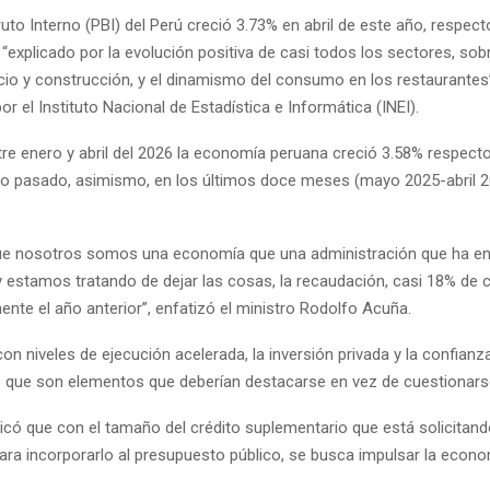
uto Interno (PBI) del Perú creció 3.73% en abril de este año, respecto
“explicado por la evolución positiva de casi todos los sectores, sob
io y construcción, y el dinamismo del consumo en los restaurantes
por el Instituto Nacional de Estadística e Informática (INEI).
re enero y abril del 2026 la economía peruana creció 3.58% respecto 
ño pasado, asimismo, en los últimos doce meses (mayo 2025-abril 
ue nosotros somos una economía que una administración que ha en
 estamos tratando de dejar las cosas, la recaudación, casi 18% de 
nte el año anterior”, enfatizó el ministro Rodolfo Acuña.
con niveles de ejecución acelerada, la inversión privada y la confian
o que son elementos que deberían destacarse en vez de cuestionarse
icó que con el tamaño del crédito suplementario que está solicitando
ara incorporarlo al presupuesto público, se busca impulsar la econo