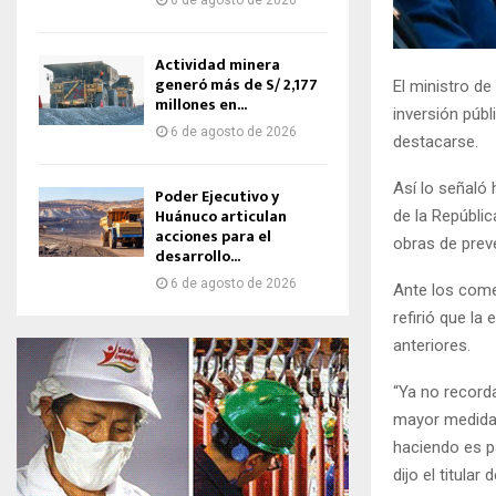
6 de agosto de 2026
Actividad minera
generó más de S/ 2,177
El ministro d
millones en...
inversión públ
6 de agosto de 2026
destacarse.
Así lo señaló 
Poder Ejecutivo y
Huánuco articulan
de la Repúblic
acciones para el
obras de prev
desarrollo...
6 de agosto de 2026
Ante los come
refirió que l
anteriores.
“Ya no record
mayor medida,
haciendo es p
dijo el titula