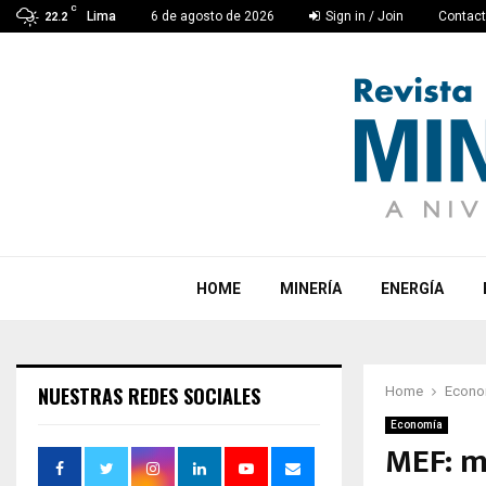
C
Lima
6 de agosto de 2026
Sign in / Join
Contac
22.2
HOME
MINERÍA
ENERGÍA
NUESTRAS REDES SOCIALES
Home
Econo
Economía
MEF: m