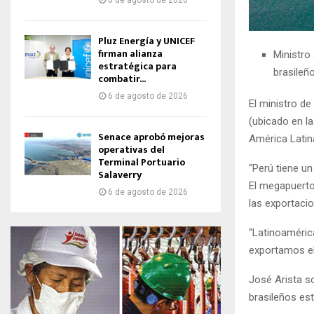
6 de agosto de 2026
Pluz Energía y UNICEF
firman alianza
Ministro
estratégica para
brasileñ
combatir...
6 de agosto de 2026
El ministro d
(ubicado en la
Senace aprobó mejoras
América Latina
operativas del
Terminal Portuario
“Perú tiene u
Salaverry
El megapuerto
6 de agosto de 2026
las exportaci
“Latinoaméric
exportamos el
José Arista s
brasileños es