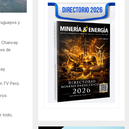
uruguayos y
de Chancay
nes de
ay.
en TV Perú.
tros
e todo,