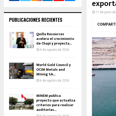
export
17 de junio d
PUBLICACIONES RECIENTES
COMPART
Quilla Resources
acelera el crecimiento
de Chapi y proyecta...
6 de agosto de 2026
World Gold Council y
OCIM Metals and
Mining SA...
6 de agosto de 2026
MINEM publica
proyecto que actualiza
criterios para realizar
auditorías...