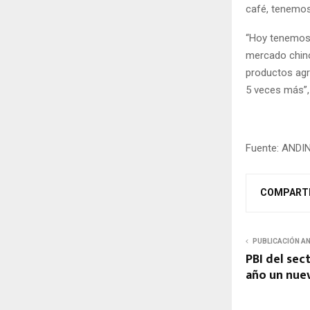
café, tenemos
“Hoy tenemos 
mercado chino
productos agr
5 veces más”, 
Fuente: ANDI
COMPART
PUBLICACIÓN A
PBI del sec
año un nue