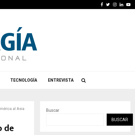
Facebook
Twitter
Instagra
Linked
Yo
TECNOLOGÍA
ENTREVISTA
mérica al Asia
Buscar
BUSCAR
o de