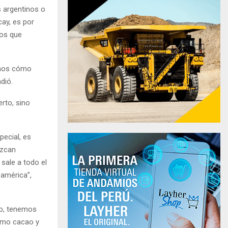
s argentinos o
cay, es por
cos que
enos cómo
dió.
rto, sino
ecial, es
ezcan
sale a todo el
oamérica”,
co, tenemos
omo cacao y