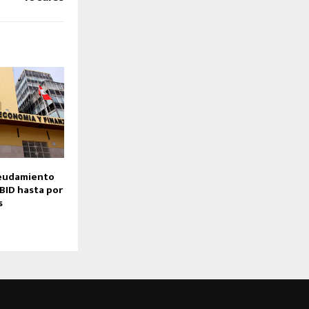
eudamiento
BID hasta por
s