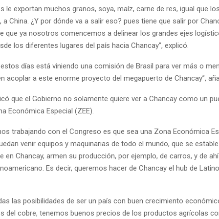
s le exportan muchos granos, soya, maíz, carne de res, igual que lo
 a China. ¿Y por dónde va a salir eso? pues tiene que salir por Chan
e que ya nosotros comencemos a delinear los grandes ejes logísti
de los diferentes lugares del país hacia Chancay”, explicó.
 estos días está viniendo una comisión de Brasil para ver más o m
en acoplar a este enorme proyecto del megapuerto de Chancay”, aña
ndicó que el Gobierno no solamente quiere ver a Chancay como un pue
a Económica Especial (ZEE).
os trabajando con el Congreso es que sea una Zona Económica Esp
puedan venir equipos y maquinarias de todo el mundo, que se establ
 en Chancay, armen su producción, por ejemplo, de carros, y de ahí 
tinoamericano. Es decir, queremos hacer de Chancay el hub de Latin
odas las posibilidades de ser un país con buen crecimiento económi
s del cobre, tenemos buenos precios de los productos agrícolas c