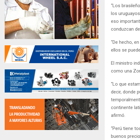
“Los brasileño
los uruguayos,
eso important
conduzcan des
“De hecho, en
ellos se pued
El ministro i
como una Zon
“Lo que estam
decir, donde 
temporalmente
continente la
afirmó.
“Perú tiene t
buenos precio